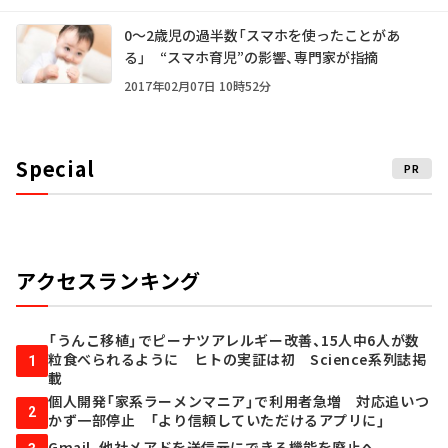
0～2歳児の過半数「スマホを使ったことがあ
る」 “スマホ育児”の影響、専門家が指摘
2017年02月07日 10時52分
Special
PR
アクセスランキング
「うんこ移植」でピーナツアレルギー改善、15人中6人が数
粒食べられるように ヒトの実証は初 Science系列誌掲
1
載
個人開発「家系ラーメンマニア」で利用者急増 対応追いつ
2
かず一部停止 「より信頼していただけるアプリに」
Gmail、他社メアドを送信元にできる機能を廃止へ