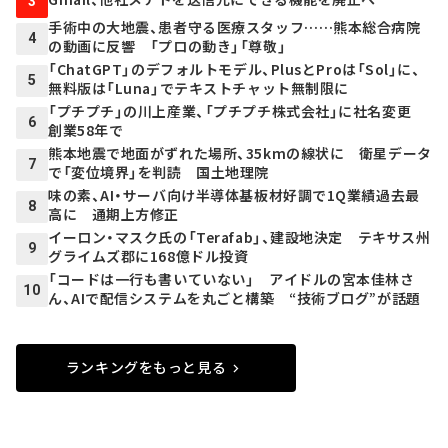
3
手術中の大地震、患者守る医療スタッフ……熊本総合病院
4
の動画に反響 「プロの動き」「尊敬」
「ChatGPT」のデフォルトモデル、PlusとProは「Sol」に、
5
無料版は「Luna」でテキストチャット無制限に
「プチプチ」の川上産業、「プチプチ株式会社」に社名変更
6
創業58年で
熊本地震で地面がずれた場所、35kmの線状に 衛星データ
7
で「変位境界」を判読 国土地理院
味の素、AI・サーバ向け半導体基板材好調で1Q業績過去最
8
高に 通期上方修正
イーロン・マスク氏の「Terafab」、建設地決定 テキサス州
9
グライムズ郡に168億ドル投資
「コードは一行も書いていない」 アイドルの宮本佳林さ
10
ん、AIで配信システムを丸ごと構築 “技術ブログ”が話題
ランキングをもっと見る