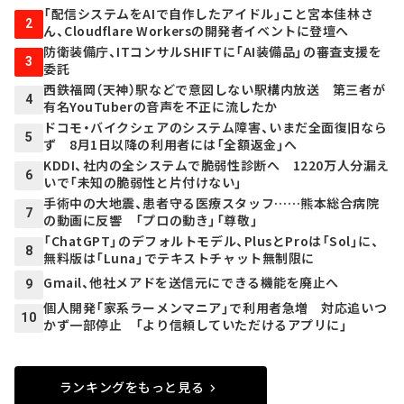
「配信システムをAIで自作したアイドル」こと宮本佳林さ
2
ん、Cloudflare Workersの開発者イベントに登壇へ
防衛装備庁、ITコンサルSHIFTに「AI装備品」の審査支援を
3
委託
西鉄福岡（天神）駅などで意図しない駅構内放送 第三者が
4
有名YouTuberの音声を不正に流したか
ドコモ・バイクシェアのシステム障害、いまだ全面復旧なら
5
ず 8月1日以降の利用者には「全額返金」へ
KDDI、社内の全システムで脆弱性診断へ 1220万人分漏え
6
いで「未知の脆弱性と片付けない」
手術中の大地震、患者守る医療スタッフ……熊本総合病院
7
の動画に反響 「プロの動き」「尊敬」
「ChatGPT」のデフォルトモデル、PlusとProは「Sol」に、
8
無料版は「Luna」でテキストチャット無制限に
Gmail、他社メアドを送信元にできる機能を廃止へ
9
個人開発「家系ラーメンマニア」で利用者急増 対応追いつ
10
かず一部停止 「より信頼していただけるアプリに」
ランキングをもっと見る