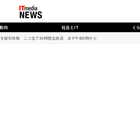
動向
社会とIT
く
」を疑似体験 ニコ生で88時間生放送 あす午前8時から