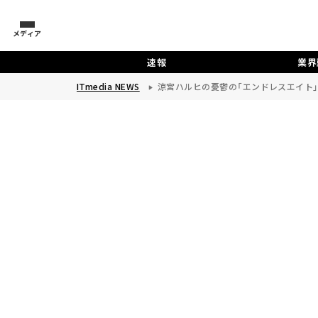
メディア
速報
業界
ITmedia NEWS
涼宮ハルヒの憂鬱の「エンドレスエイト