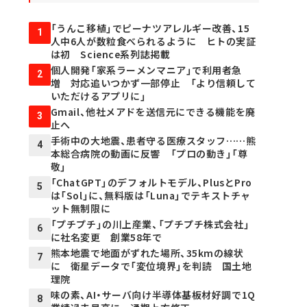
「うんこ移植」でピーナツアレルギー改善、15
1
人中6人が数粒食べられるように ヒトの実証
は初 Science系列誌掲載
個人開発「家系ラーメンマニア」で利用者急
2
増 対応追いつかず一部停止 「より信頼して
いただけるアプリに」
Gmail、他社メアドを送信元にできる機能を廃
3
止へ
手術中の大地震、患者守る医療スタッフ……熊
4
本総合病院の動画に反響 「プロの動き」「尊
敬」
「ChatGPT」のデフォルトモデル、PlusとPro
5
は「Sol」に、無料版は「Luna」でテキストチャ
ット無制限に
「プチプチ」の川上産業、「プチプチ株式会社」
6
に社名変更 創業58年で
熊本地震で地面がずれた場所、35kmの線状
7
に 衛星データで「変位境界」を判読 国土地
理院
味の素、AI・サーバ向け半導体基板材好調で1Q
8