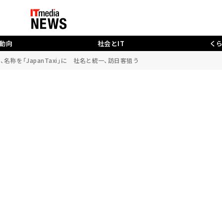
動向
社会とIT
く
名称を「JapanTaxi」に 社名と統一、訪日客狙う