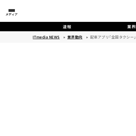
メディア
速報
業界
ITmedia NEWS
業界動向
配車アプリ「全国タクシー」、