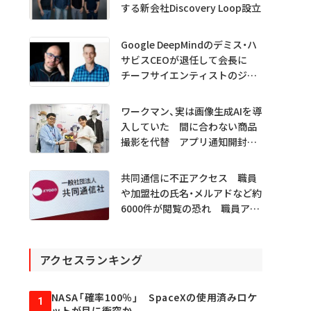
する新会社Discovery Loop設立
Google DeepMindのデミス・ハ
サビスCEOが退任して会長に
チーフサイエンティストのジェ
フ・ディーン氏は独立へ
ワークマン、実は画像生成AIを導
入していた 間に合わない商品
撮影を代替 アプリ通知開封も
1.5倍
共同通信に不正アクセス 職員
や加盟社の氏名・メルアドなど約
6000件が閲覧の恐れ 職員アカ
ウント不正利用か
アクセスランキング
NASA「確率100％」 SpaceXの使用済みロケ
1
ットが月に衝突か