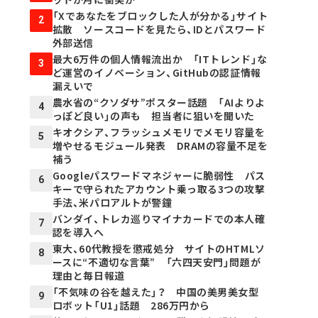
「Xであなたをブロックした人が分かる」サイト
2
拡散 ソースコードを見たら、IDとパスワード
外部送信
最大6万件の個人情報流出か 「ITトレンド」な
3
ど運営のイノベーション、GitHubの認証情報
漏えいで
農水省の“クソダサ”ポスター話題 「AIよりよ
4
っぽど良い」の声も 担当者に狙いを聞いた
キオクシア、フラッシュメモリでメモリ容量を
5
増やせるモジュール発表 DRAMの容量不足を
補う
Googleパスワードマネジャーに脆弱性 パス
6
キーで守られたアカウント乗っ取る3つの攻撃
手法、米パロアルトが警鐘
バンダイ、トレカ巡りマイナカードでの本人確
7
認を導入へ
東大、60代教授を懲戒処分 サイトのHTMLソ
8
ースに“不適切な言葉” 「六四天安門」問題が
理由と毎日報道
「不気味の谷を越えた」？ 中国の美男美女型
9
ロボット「U1」話題 286万円から