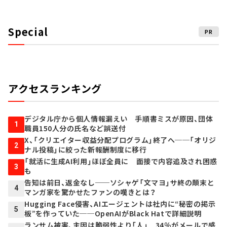
Special
PR
アクセスランキング
デジタル庁から個人情報漏えい 手順書ミスが原因、団体
1
職員150人分の氏名など誤送付
X、「クリエイター収益分配プログラム」終了へ──「オリジ
2
ナル投稿」に絞った新報酬制度に移行
「就活に生成AI利用」ほぼ全員に 面接で内容追及され困惑
3
も
告知は前日、返金なし──ソシャゲ「文マヨ」サ終の顛末と
4
マンガ家を驚かせたファンの嘆きとは？
Hugging Face侵害、AIエージェントは社内に“秘密の掲示
5
板”を作っていた──OpenAIがBlack Hatで詳細説明
ランサム被害、主因は脆弱性より「人」 34％がメールで感