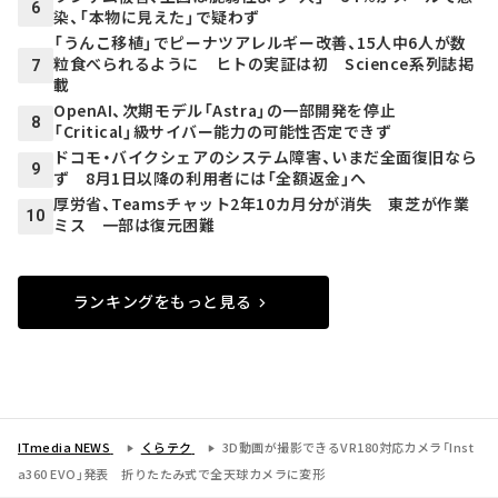
6
染、「本物に見えた」で疑わず
「うんこ移植」でピーナツアレルギー改善、15人中6人が数
粒食べられるように ヒトの実証は初 Science系列誌掲
7
載
OpenAI、次期モデル「Astra」の一部開発を停止
8
「Critical」級サイバー能力の可能性否定できず
ドコモ・バイクシェアのシステム障害、いまだ全面復旧なら
9
ず 8月1日以降の利用者には「全額返金」へ
厚労省、Teamsチャット2年10カ月分が消失 東芝が作業
10
ミス 一部は復元困難
ランキングをもっと見る
ITmedia NEWS
くらテク
3D動画が撮影できるVR180対応カメラ「Inst
a360 EVO」発表 折りたたみ式で全天球カメラに変形