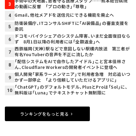
手術中の大地震、患者守る医療スタッフ……熊本総合病院
3
の動画に反響 「プロの動き」「尊敬」
Gmail、他社メアドを送信元にできる機能を廃止へ
4
防衛装備庁、ITコンサルSHIFTに「AI装備品」の審査支援を
5
委託
ドコモ・バイクシェアのシステム障害、いまだ全面復旧なら
6
ず 8月1日以降の利用者には「全額返金」へ
西鉄福岡（天神）駅などで意図しない駅構内放送 第三者が
7
有名YouTuberの音声を不正に流したか
「配信システムをAIで自作したアイドル」こと宮本佳林さ
8
ん、Cloudflare Workersの開発者イベントに登壇へ
個人開発「家系ラーメンマニア」で利用者急増 対応追いつ
9
かず一部停止 「より信頼していただけるアプリに」
「ChatGPT」のデフォルトモデル、PlusとProは「Sol」に、
10
無料版は「Luna」でテキストチャット無制限に
ランキングをもっと見る