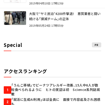
2019年04月10日 17時13分
大阪で“ヤミ民泊”4200件撃退！ 悪質業者と闘い
続ける「撲滅チーム」の正体
2019年05月24日 17時55分
Special
PR
アクセスランキング
「うんこ移植」でピーナツアレルギー改善、15人中6人が数
粒食べられるように ヒトの実証は初 Science系列誌掲
1
載
「就活に生成AI利用」ほぼ全員に 面接で内容追及され困惑
2
も