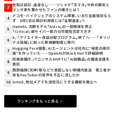
告知は前日、返金なし──ソシャゲ「文マヨ」サ終の顛末と
3
マンガ家を驚かせたファンの嘆きとは？
ドコモ・バイクシェアのシステム障害、いまだ全面復旧なら
4
ず 8月1日以降の利用者には「全額返金」へ
OpenAI、次期モデル「Astra」の一部開発を停止
5
「Critical」級サイバー能力の可能性否定できず
X、「クリエイター収益分配プログラム」終了へ──「オリジ
6
ナル投稿」に絞った新報酬制度に移行
Hugging Face侵害、AIエージェントは社内に“秘密の掲示
7
板”を作っていた──OpenAIがBlack Hatで詳細説明
防衛装備庁、ITコンサルSHIFTに「AI装備品」の審査支援を
8
委託
西鉄福岡（天神）駅などで意図しない駅構内放送 第三者が
9
有名YouTuberの音声を不正に流したか
Gmail、他社メアドを送信元にできる機能を廃止へ
10
ランキングをもっと見る