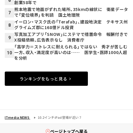
6
創業58年で
熊本地震で地面がずれた場所、35kmの線状に 衛星データ
7
で「変位境界」を判読 国土地理院
イーロン・マスク氏の「Terafab」、建設地決定 テキサス州
8
グライムズ郡に168億ドル投資
写真加工アプリ「SNOW」にステマで措置命令 報酬付きで
9
X投稿依頼、広告表示なし 消費者庁
「高学力＝ストレスに耐えられる」ではない 秀才が苦しむ
一方、収入・満足度が高いのは…… 医学生・医師1000人超
10
を分析
ランキングをもっと見る
ITmedia NEWS
10.2インチiPad登場が近い？
ページトップへ戻る