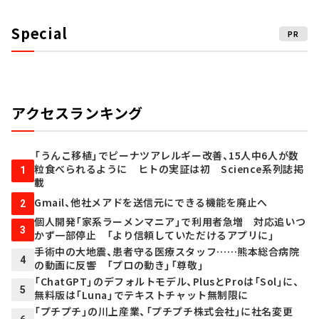
Special
PR
アクセスランキング
「うんこ移植」でピーナツアレルギー改善、15人中6人が数
粒食べられるように ヒトの実証は初 Science系列誌掲
1
載
Gmail、他社メアドを送信元にできる機能を廃止へ
2
個人開発「家系ラーメンマニア」で利用者急増 対応追いつ
3
かず一部停止 「より信頼していただけるアプリに」
手術中の大地震、患者守る医療スタッフ……熊本総合病院
4
の動画に反響 「プロの動き」「尊敬」
「ChatGPT」のデフォルトモデル、PlusとProは「Sol」に、
5
無料版は「Luna」でテキストチャット無制限に
「プチプチ」の川上産業、「プチプチ株式会社」に社名変更