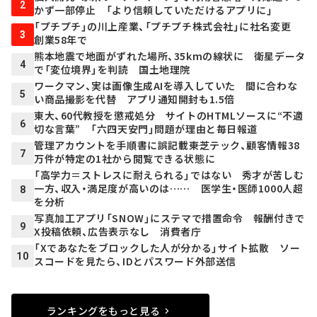
2
かず一部停止 「より信頼していただけるアプリに」
「プチプチ」の川上産業、「プチプチ株式会社」に社名変更
3
創業58年で
熊本地震で地面がずれた場所、35kmの線状に 衛星データ
4
で「変位境界」を判読 国土地理院
ワークマン、実は画像生成AIを導入していた 間に合わな
5
い商品撮影を代替 アプリ通知開封も1.5倍
東大、60代教授を懲戒処分 サイトのHTMLソースに“不適
6
切な言葉” 「六四天安門」問題が理由と毎日報道
管理アカウントを手順書に誤記載――東芝テック、顧客情報38
7
万件が特定の1社から閲覧できる状態に
「高学力＝ストレスに耐えられる」ではない 秀才が苦しむ
一方、収入・満足度が高いのは…… 医学生・医師1000人超
8
を分析
写真加工アプリ「SNOW」にステマで措置命令 報酬付きで
9
X投稿依頼、広告表示なし 消費者庁
「Xであなたをブロックした人が分かる」サイト拡散 ソー
10
スコードを見たら、IDとパスワード外部送信
ランキングをもっと見る