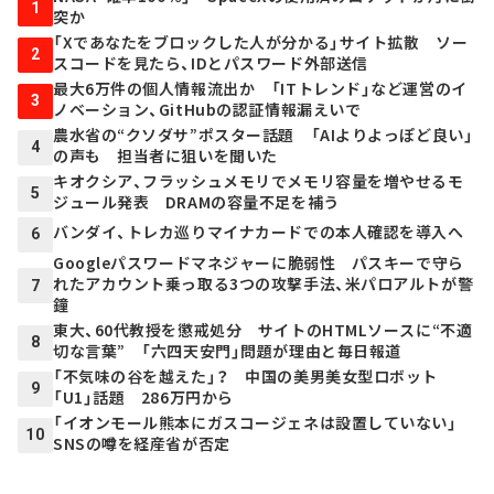
1
突か
「Xであなたをブロックした人が分かる」サイト拡散 ソー
2
スコードを見たら、IDとパスワード外部送信
最大6万件の個人情報流出か 「ITトレンド」など運営のイ
3
ノベーション、GitHubの認証情報漏えいで
農水省の“クソダサ”ポスター話題 「AIよりよっぽど良い」
4
の声も 担当者に狙いを聞いた
キオクシア、フラッシュメモリでメモリ容量を増やせるモ
5
ジュール発表 DRAMの容量不足を補う
バンダイ、トレカ巡りマイナカードでの本人確認を導入へ
6
Googleパスワードマネジャーに脆弱性 パスキーで守ら
れたアカウント乗っ取る3つの攻撃手法、米パロアルトが警
7
鐘
東大、60代教授を懲戒処分 サイトのHTMLソースに“不適
8
切な言葉” 「六四天安門」問題が理由と毎日報道
「不気味の谷を越えた」？ 中国の美男美女型ロボット
9
「U1」話題 286万円から
「イオンモール熊本にガスコージェネは設置していない」
10
SNSの噂を経産省が否定