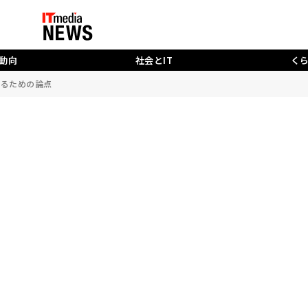
動向
社会とIT
く
えるための論点