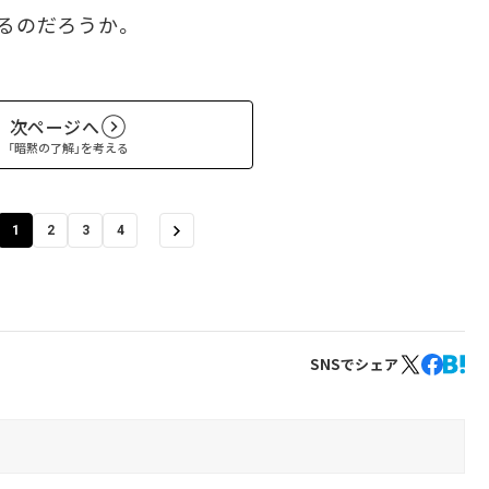
るのだろうか。
次ページへ
「暗黙の了解」を考える
1
2
3
4
SNSでシェア