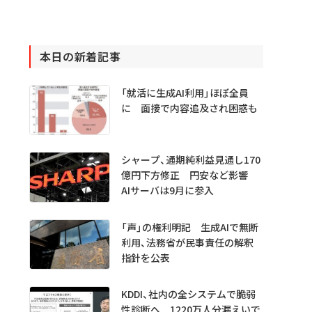
本日の新着記事
「就活に生成AI利用」ほぼ全員
に 面接で内容追及され困惑も
シャープ、通期純利益見通し170
億円下方修正 円安など影響
AIサーバは9月に参入
「声」の権利明記 生成AIで無断
利用、法務省が民事責任の解釈
指針を公表
KDDI、社内の全システムで脆弱
性診断へ 1220万人分漏えいで