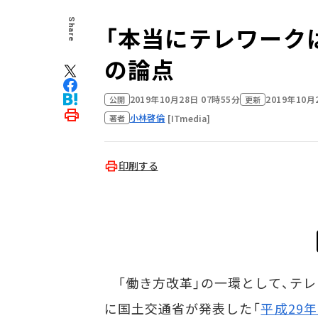
Share
「本当にテレワーク
の論点
2019年10月28日 07時55分
2019年10月
公開
更新
小林啓倫
[ITmedia]
著者
印刷する
「働き方改革」の一環として、テレ
に国土交通省が発表した「
平成29