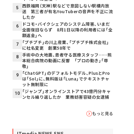
西鉄福岡（天神）駅などで意図しない駅構内放
5
送 第三者が有名YouTuberの音声を不正に流
したか
ドコモ・バイクシェアのシステム障害、いまだ
6
全面復旧ならず 8月1日以降の利用者には「全
額返金」へ
「プチプチ」の川上産業、「プチプチ株式会社」
7
に社名変更 創業58年で
手術中の大地震、患者守る医療スタッフ……熊
8
本総合病院の動画に反響 「プロの動き」「尊
敬」
「ChatGPT」のデフォルトモデル、PlusとPro
9
は「Sol」に、無料版は「Luna」でテキストチャ
ット無制限に
「ジャンプ」オンラインストアで43億円分キャ
10
ンセル繰り返したか 業務妨害容疑の女逮捕
もっと見る
ITmedia NEWS SNS