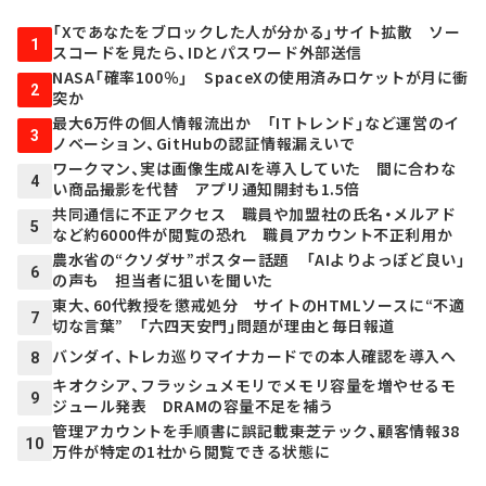
「Xであなたをブロックした人が分かる」サイト拡散 ソー
1
スコードを見たら、IDとパスワード外部送信
NASA「確率100％」 SpaceXの使用済みロケットが月に衝
2
突か
最大6万件の個人情報流出か 「ITトレンド」など運営のイ
3
ノベーション、GitHubの認証情報漏えいで
ワークマン、実は画像生成AIを導入していた 間に合わな
4
い商品撮影を代替 アプリ通知開封も1.5倍
共同通信に不正アクセス 職員や加盟社の氏名・メルアド
5
など約6000件が閲覧の恐れ 職員アカウント不正利用か
農水省の“クソダサ”ポスター話題 「AIよりよっぽど良い」
6
の声も 担当者に狙いを聞いた
東大、60代教授を懲戒処分 サイトのHTMLソースに“不適
7
切な言葉” 「六四天安門」問題が理由と毎日報道
バンダイ、トレカ巡りマイナカードでの本人確認を導入へ
8
キオクシア、フラッシュメモリでメモリ容量を増やせるモ
9
ジュール発表 DRAMの容量不足を補う
管理アカウントを手順書に誤記載――東芝テック、顧客情報38
10
万件が特定の1社から閲覧できる状態に