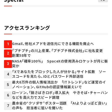
アクセスランキング
Gmail、他社メアドを送信元にできる機能を廃止へ
1
「プチプチ」の川上産業、「プチプチ株式会社」に社名変更
2
創業58年で
NASA「確率100％」 SpaceXの使用済みロケットが月に衝
3
突か
「Xであなたをブロックした人が分かる」サイト拡散 ソー
4
スコードを見たら、IDとパスワード外部送信
最大6万件の個人情報流出か 「ITトレンド」など運営のイ
5
ノベーション、GitHubの認証情報漏えいで
ローソン、「鍋さばきロボ」導入拡大 やきそば・チャーハン
6
などを高火力でスピード調理
農水省の“クソダサ”ポスター話題 「AIよりよっぽど良い」
7
の声も 担当者に狙いを聞いた