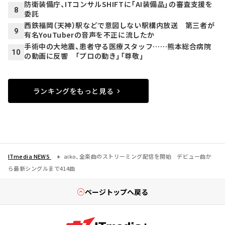
防衛装備庁、ITコンサルSHIFTに「AI装備品」の審査支援を
8
委託
西鉄福岡（天神）駅などで意図しない駅構内放送 第三者が
9
有名YouTuberの音声を不正に流したか
手術中の大地震、患者守る医療スタッフ……熊本総合病院
10
の動画に反響 「プロの動き」「尊敬」
ランキングをもっと見る
ITmedia NEWS
aiko、全楽曲のストリーミング配信を開始 デビュー曲か
ら最新シングルまで414曲
ページトップへ戻る