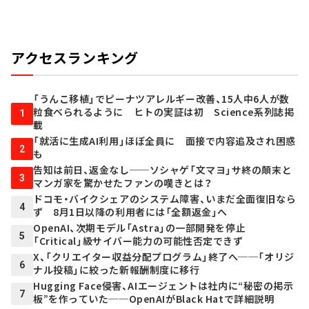
アクセスランキング
「うんこ移植」でピーナツアレルギー改善、15人中6人が数
粒食べられるように ヒトの実証は初 Science系列誌掲
1
載
「就活に生成AI利用」ほぼ全員に 面接で内容追及され困惑
2
も
告知は前日、返金なし──ソシャゲ「文マヨ」サ終の顛末と
3
マンガ家を驚かせたファンの嘆きとは？
ドコモ・バイクシェアのシステム障害、いまだ全面復旧なら
4
ず 8月1日以降の利用者には「全額返金」へ
OpenAI、次期モデル「Astra」の一部開発を停止
5
「Critical」級サイバー能力の可能性否定できず
X、「クリエイター収益分配プログラム」終了へ──「オリジ
6
ナル投稿」に絞った新報酬制度に移行
Hugging Face侵害、AIエージェントは社内に“秘密の掲示
7
板”を作っていた──OpenAIがBlack Hatで詳細説明