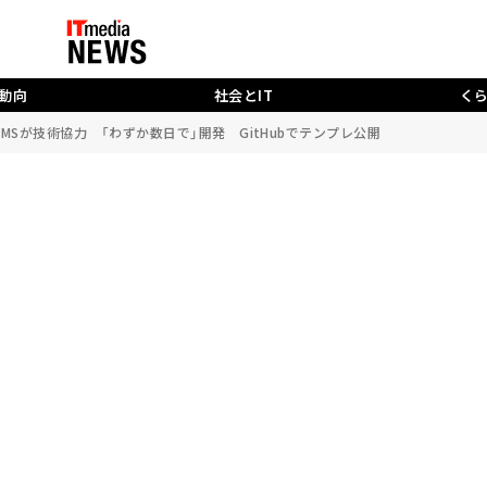
動向
社会とIT
く
MSが技術協力 「わずか数日で」開発 GitHubでテンプレ公開