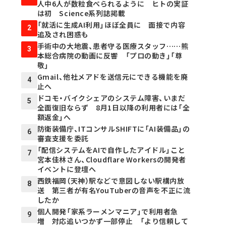
人中6人が数粒食べられるように ヒトの実証
は初 Science系列誌掲載
「就活に生成AI利用」ほぼ全員に 面接で内容
2
追及され困惑も
手術中の大地震、患者守る医療スタッフ……熊
3
本総合病院の動画に反響 「プロの動き」「尊
敬」
Gmail、他社メアドを送信元にできる機能を廃
4
止へ
ドコモ・バイクシェアのシステム障害、いまだ
5
全面復旧ならず 8月1日以降の利用者には「全
額返金」へ
防衛装備庁、ITコンサルSHIFTに「AI装備品」の
6
審査支援を委託
「配信システムをAIで自作したアイドル」こと
7
宮本佳林さん、Cloudflare Workersの開発者
イベントに登壇へ
西鉄福岡（天神）駅などで意図しない駅構内放
8
送 第三者が有名YouTuberの音声を不正に流
したか
個人開発「家系ラーメンマニア」で利用者急
9
増 対応追いつかず一部停止 「より信頼して