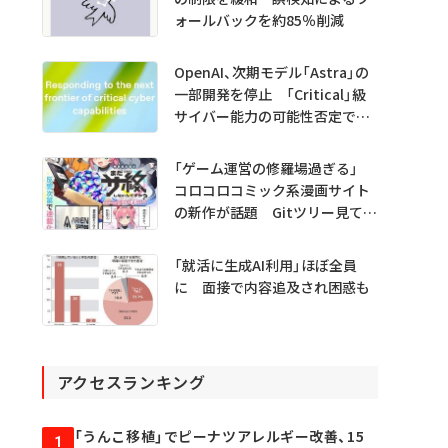
ォールバックを約85％削減
OpenAI、次期モデル「Astra」の
一部開発を停止 「Critical」級
サイバー能力の可能性否定でき
ず
「ゲーム運営の修羅場過ぎる」
コロコロコミック系漫画サイト
の新作が話題 Gitツリー見てガ
チャ不具合の犯人探し
「就活に生成AI利用」ほぼ全員
に 面接で内容追及され困惑も
アクセスランキング
「うんこ移植」でピーナツアレルギー改善、15
1