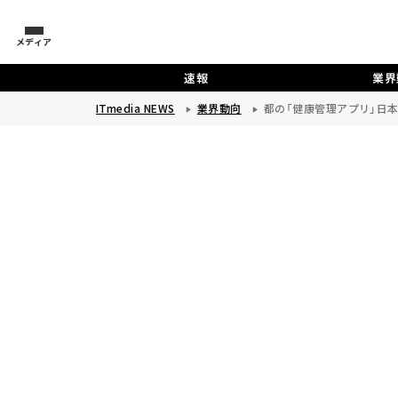
メディア
速報
業界
ITmedia NEWS
業界動向
都の「健康管理アプリ」日本