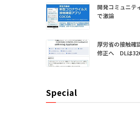
開発コミュニテ
で激論
厚労省の接触確
修正へ DLは32
Special