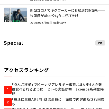
新型コロナでギグワーカーにも経済的保護を──
米議員がUberやLyftに呼び掛け
2020年03月08日 08時05分
Special
PR
アクセスランキング
「うんこ移植」でピーナツアレルギー改善、15人中6人が数
粒食べられるように ヒトの実証は初 Science系列誌掲
1
載
「就活に生成AI利用」ほぼ全員に 面接で内容追及され困惑
2
も