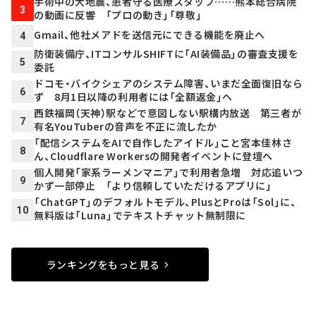
手術中の大地震、患者守る医療スタッフ……熊本総合病院
3
の動画に反響 「プロの動き」「尊敬」
Gmail、他社メアドを送信元にできる機能を廃止へ
4
防衛装備庁、ITコンサルSHIFTに「AI装備品」の審査支援を
5
委託
ドコモ・バイクシェアのシステム障害、いまだ全面復旧なら
6
ず 8月1日以降の利用者には「全額返金」へ
西鉄福岡（天神）駅などで意図しない駅構内放送 第三者が
7
有名YouTuberの音声を不正に流したか
「配信システムをAIで自作したアイドル」こと宮本佳林さ
8
ん、Cloudflare Workersの開発者イベントに登壇へ
個人開発「家系ラーメンマニア」で利用者急増 対応追いつ
9
かず一部停止 「より信頼していただけるアプリに」
「ChatGPT」のデフォルトモデル、PlusとProは「Sol」に、
10
無料版は「Luna」でテキストチャット無制限に
ランキングをもっと見る