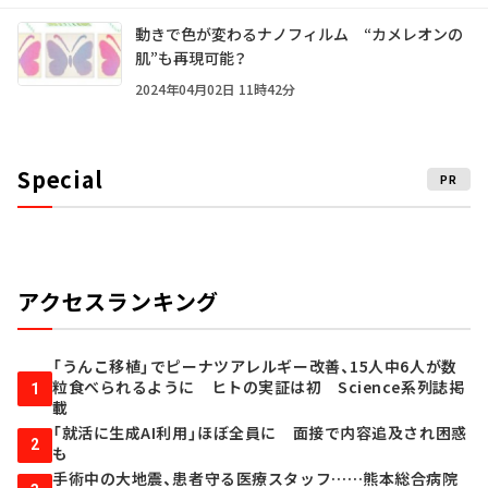
動きで色が変わるナノフィルム “カメレオンの
肌”も再現可能？
2024年04月02日 11時42分
Special
PR
アクセスランキング
「うんこ移植」でピーナツアレルギー改善、15人中6人が数
粒食べられるように ヒトの実証は初 Science系列誌掲
1
載
「就活に生成AI利用」ほぼ全員に 面接で内容追及され困惑
2
も
手術中の大地震、患者守る医療スタッフ……熊本総合病院