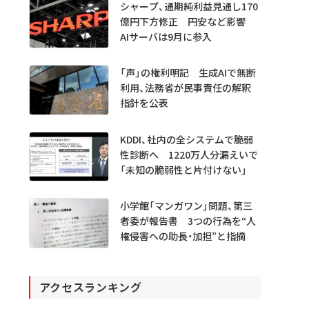
シャープ、通期純利益見通し170
億円下方修正 円安など影響
AIサーバは9月に参入
「声」の権利明記 生成AIで無断
利用、法務省が民事責任の解釈
指針を公表
KDDI、社内の全システムで脆弱
性診断へ 1220万人分漏えいで
「未知の脆弱性と片付けない」
小学館「マンガワン」問題、第三
者委が報告書 3つの行為を“人
権侵害への助長・加担”と指摘
アクセスランキング