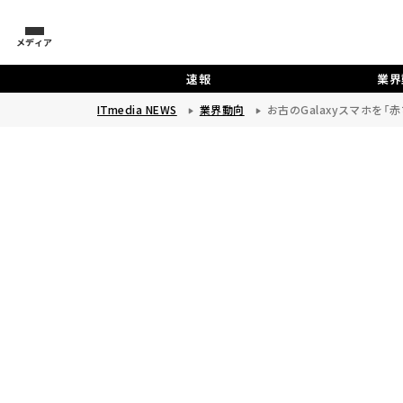
メディア
速報
業界
ITmedia NEWS
業界動向
お古のGalaxyスマホを