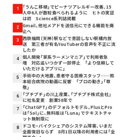
「うんこ移植」でピーナツアレルギー改善、15
1
人中6人が数粒食べられるように ヒトの実証
は初 Science系列誌掲載
Gmail、他社メアドを送信元にできる機能を廃
2
止へ
西鉄福岡（天神）駅などで意図しない駅構内放
3
送 第三者が有名YouTuberの音声を不正に流
したか
個人開発「家系ラーメンマニア」で利用者急
4
増 対応追いつかず一部停止 「より信頼して
いただけるアプリに」
手術中の大地震、患者守る医療スタッフ……熊
5
本総合病院の動画に反響 「プロの動き」「尊
敬」
「プチプチ」の川上産業、「プチプチ株式会社」
6
に社名変更 創業58年で
「ChatGPT」のデフォルトモデル、PlusとPro
7
は「Sol」に、無料版は「Luna」でテキストチャ
ット無制限に
ドコモ・バイクシェアのシステム障害、いまだ
8
全面復旧ならず 8月1日以降の利用者には「全