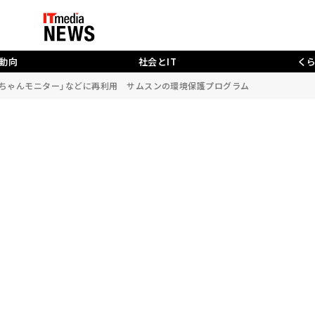
動向
社会とIT
く
「赤ちゃんモニター」などに再利用 サムスンの環境保護プログラム