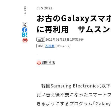
CES 2021
Share
お古のGalaxyス
に再利用 サムスン
2021年01月15日 15時36分
公開
石井徹
[ITmedia]
著者
印刷する
韓国Samsung Electronics
買い替え後不要になったスマート
きるようにするプログラム「Galaxy U