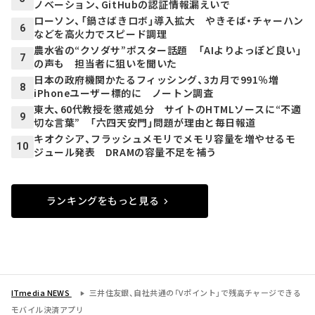
ノベーション、GitHubの認証情報漏えいで
ローソン、「鍋さばきロボ」導入拡大 やきそば・チャーハン
6
などを高火力でスピード調理
農水省の“クソダサ”ポスター話題 「AIよりよっぽど良い」
7
の声も 担当者に狙いを聞いた
日本の政府機関かたるフィッシング、3カ月で991％増
8
iPhoneユーザー標的に ノートン調査
東大、60代教授を懲戒処分 サイトのHTMLソースに“不適
9
切な言葉” 「六四天安門」問題が理由と毎日報道
キオクシア、フラッシュメモリでメモリ容量を増やせるモ
10
ジュール発表 DRAMの容量不足を補う
ランキングをもっと見る
ITmedia NEWS
三井住友銀、自社共通の「Vポイント」で残高チャージできる
モバイル決済アプリ