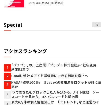
2021年01月05日 03時35分
Special
PR
アクセスランキング
「プチプチ」の川上産業、「プチプチ株式会社」に社名変更
1
創業58年で
Gmail、他社メアドを送信元にできる機能を廃止へ
2
NASA「確率100％」 SpaceXの使用済みロケットが月に衝
3
突か
「Xであなたをブロックした人が分かる」サイト拡散 ソー
4
スコードを見たら、IDとパスワード外部送信
最大6万件の個人情報流出か 「ITトレンド」など運営のイ
5