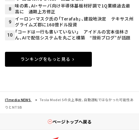
味の素、AI・サーバ向け半導体基板材好調で1Q業績過去最
8
高に 通期上方修正
イーロン・マスク氏の「Terafab」、建設地決定 テキサス州
9
グライムズ郡に168億ドル投資
「コードは一行も書いていない」 アイドルの宮本佳林さ
10
ん、AIで配信システムを丸ごと構築 “技術ブログ”が話題
ランキングをもっと見る
ITmedia NEWS
Tesla Model Sの炎上事故、自動運転ではなかった可能性あ
りとNTSB
ページトップへ戻る