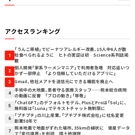
アクセスランキング
「うんこ移植」でピーナツアレルギー改善、15人中6人が数
粒食べられるように ヒトの実証は初 Science系列誌掲
1
載
個人開発「家系ラーメンマニア」で利用者急増 対応追いつ
2
かず一部停止 「より信頼していただけるアプリに」
Gmail、他社メアドを送信元にできる機能を廃止へ
3
手術中の大地震、患者守る医療スタッフ……熊本総合病院
4
の動画に反響 「プロの動き」「尊敬」
「ChatGPT」のデフォルトモデル、PlusとProは「Sol」に、
5
無料版は「Luna」でテキストチャット無制限に
「プチプチ」の川上産業、「プチプチ株式会社」に社名変更
6
創業58年で
熊本地震で地面がずれた場所、35kmの線状に 衛星データ
7
で「変位境界」を判読 国土地理院