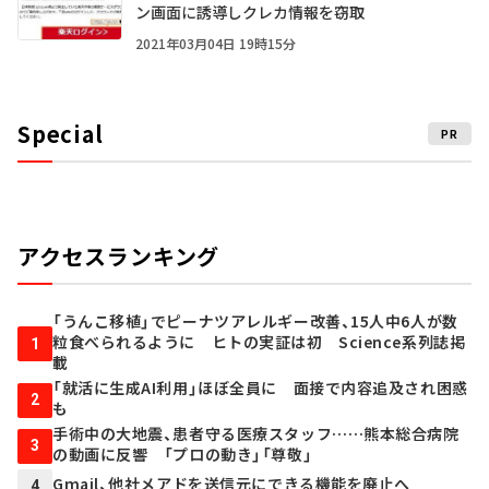
ン画面に誘導しクレカ情報を窃取
2021年03月04日 19時15分
Special
PR
アクセスランキング
「うんこ移植」でピーナツアレルギー改善、15人中6人が数
粒食べられるように ヒトの実証は初 Science系列誌掲
1
載
「就活に生成AI利用」ほぼ全員に 面接で内容追及され困惑
2
も
手術中の大地震、患者守る医療スタッフ……熊本総合病院
3
の動画に反響 「プロの動き」「尊敬」
Gmail、他社メアドを送信元にできる機能を廃止へ
4