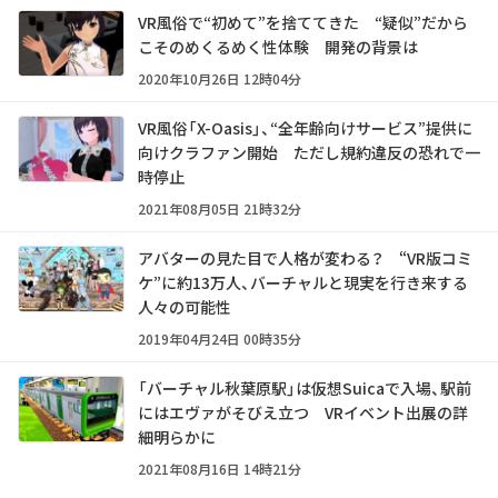
VR風俗で“初めて”を捨ててきた “疑似”だから
こそのめくるめく性体験 開発の背景は
2020年10月26日 12時04分
VR風俗「X-Oasis」、“全年齢向けサービス”提供に
向けクラファン開始 ただし規約違反の恐れで一
時停止
2021年08月05日 21時32分
アバターの見た目で人格が変わる？ “VR版コミ
ケ”に約13万人、バーチャルと現実を行き来する
人々の可能性
2019年04月24日 00時35分
「バーチャル秋葉原駅」は仮想Suicaで入場、駅前
にはエヴァがそびえ立つ VRイベント出展の詳
細明らかに
2021年08月16日 14時21分