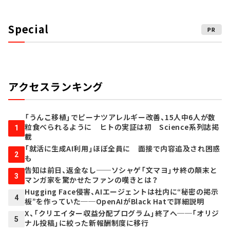
Special
PR
アクセスランキング
「うんこ移植」でピーナツアレルギー改善、15人中6人が数
粒食べられるように ヒトの実証は初 Science系列誌掲
1
載
「就活に生成AI利用」ほぼ全員に 面接で内容追及され困惑
2
も
告知は前日、返金なし──ソシャゲ「文マヨ」サ終の顛末と
3
マンガ家を驚かせたファンの嘆きとは？
Hugging Face侵害、AIエージェントは社内に“秘密の掲示
4
板”を作っていた──OpenAIがBlack Hatで詳細説明
X、「クリエイター収益分配プログラム」終了へ──「オリジ
5
ナル投稿」に絞った新報酬制度に移行