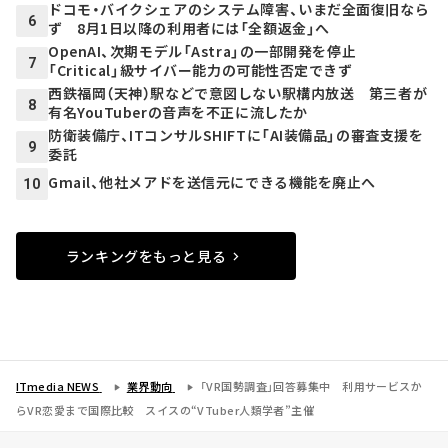
ドコモ・バイクシェアのシステム障害、いまだ全面復旧なら
6
ず 8月1日以降の利用者には「全額返金」へ
OpenAI、次期モデル「Astra」の一部開発を停止
7
「Critical」級サイバー能力の可能性否定できず
西鉄福岡（天神）駅などで意図しない駅構内放送 第三者が
8
有名YouTuberの音声を不正に流したか
防衛装備庁、ITコンサルSHIFTに「AI装備品」の審査支援を
9
委託
Gmail、他社メアドを送信元にできる機能を廃止へ
10
ランキングをもっと見る
ITmedia NEWS
業界動向
「VR国勢調査」回答募集中 利用サービスか
らVR恋愛まで国際比較 スイスの“VTuber人類学者”主催