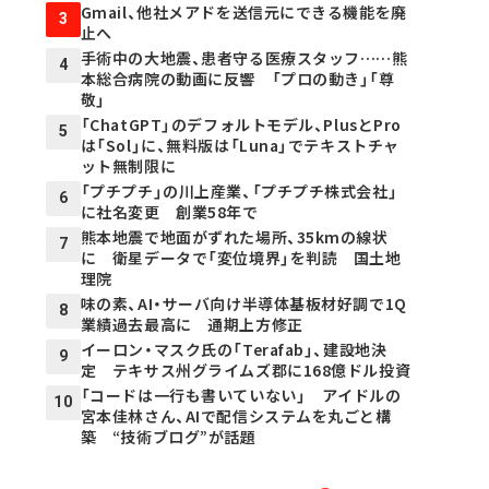
Gmail、他社メアドを送信元にできる機能を廃
3
止へ
手術中の大地震、患者守る医療スタッフ……熊
4
本総合病院の動画に反響 「プロの動き」「尊
敬」
「ChatGPT」のデフォルトモデル、PlusとPro
5
は「Sol」に、無料版は「Luna」でテキストチャ
ット無制限に
「プチプチ」の川上産業、「プチプチ株式会社」
6
に社名変更 創業58年で
熊本地震で地面がずれた場所、35kmの線状
7
に 衛星データで「変位境界」を判読 国土地
理院
味の素、AI・サーバ向け半導体基板材好調で1Q
8
業績過去最高に 通期上方修正
イーロン・マスク氏の「Terafab」、建設地決
9
定 テキサス州グライムズ郡に168億ドル投資
「コードは一行も書いていない」 アイドルの
10
宮本佳林さん、AIで配信システムを丸ごと構
築 “技術ブログ”が話題