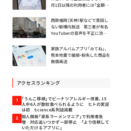
月1日以降の利用者には「全額返
金」へ
西鉄福岡（天神）駅などで意図し
ない駅構内放送 第三者が有名
YouTuberの音声を不正に流し
たか
家族アルバムアプリ「みてね」、
熊本地震で破損・紛失した商品を
無償再送
アクセスランキング
「うんこ移植」でピーナツアレルギー改善、15
1
人中6人が数粒食べられるように ヒトの実証
は初 Science系列誌掲載
個人開発「家系ラーメンマニア」で利用者急
2
増 対応追いつかず一部停止 「より信頼して
いただけるアプリに」