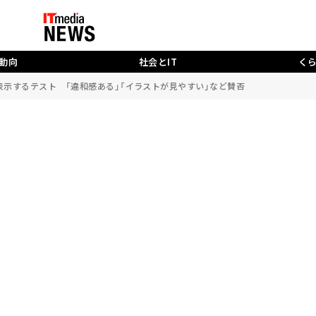
動向
社会とIT
く
に表示するテスト 「違和感ある」「イラストが見やすい」など賛否