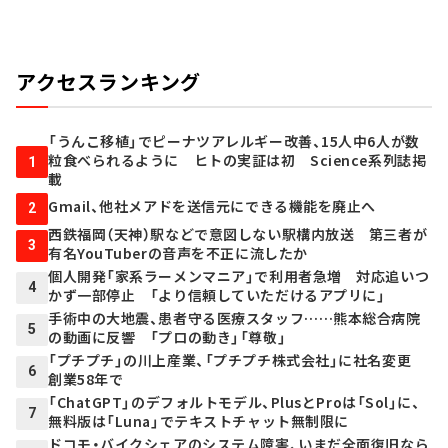
アクセスランキング
「うんこ移植」でピーナツアレルギー改善、15人中6人が数
粒食べられるように ヒトの実証は初 Science系列誌掲
1
載
Gmail、他社メアドを送信元にできる機能を廃止へ
2
西鉄福岡（天神）駅などで意図しない駅構内放送 第三者が
3
有名YouTuberの音声を不正に流したか
個人開発「家系ラーメンマニア」で利用者急増 対応追いつ
4
かず一部停止 「より信頼していただけるアプリに」
手術中の大地震、患者守る医療スタッフ……熊本総合病院
5
の動画に反響 「プロの動き」「尊敬」
「プチプチ」の川上産業、「プチプチ株式会社」に社名変更
6
創業58年で
「ChatGPT」のデフォルトモデル、PlusとProは「Sol」に、
7
無料版は「Luna」でテキストチャット無制限に
ドコモ・バイクシェアのシステム障害、いまだ全面復旧なら