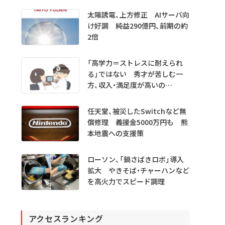
太陽誘電、上方修正 AIサーバ向
け好調 純益290億円、前期の約
2倍
「高学力＝ストレスに耐えられ
る」ではない 秀才が苦しむ一
方、収入・満足度が高いの
は…… 医学生・医師1000人超
を分析
任天堂、被災したSwitchなど無
償修理 義援金5000万円も 熊
本地震への支援策
ローソン、「鍋さばきロボ」導入
拡大 やきそば・チャーハンなど
を高火力でスピード調理
アクセスランキング