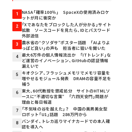
NASA「確率100％」 SpaceXの使用済みロケ
1
ットが月に衝突か
「Xであなたをブロックした人が分かる」サイト
2
拡散 ソースコードを見たら、IDとパスワード
外部送信
農水省の“クソダサ”ポスター話題 「AIよりよ
3
っぽど良い」の声も 担当者に狙いを聞いた
最大6万件の個人情報流出か 「ITトレンド」な
4
ど運営のイノベーション、GitHubの認証情報
漏えいで
キオクシア、フラッシュメモリでメモリ容量を
5
増やせるモジュール発表 DRAMの容量不足を
補う
東大、60代教授を懲戒処分 サイトのHTMLソ
6
ースに“不適切な言葉” 「六四天安門」問題が
理由と毎日報道
「不気味の谷を越えた」？ 中国の美男美女型
7
ロボット「U1」話題 286万円から
バンダイ、トレカ巡りマイナカードでの本人確
8
認を導入へ