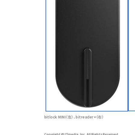
bitlock MINI（左）、bitreader+（右）
Copyright © ITmedia, Inc. All Rights Reserved.