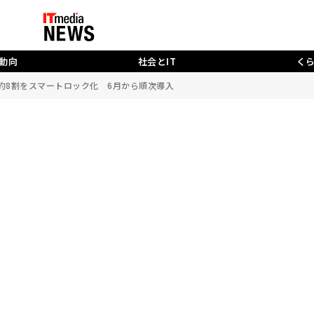
動向
社会とIT
く
の約8割をスマートロック化 6月から順次導入