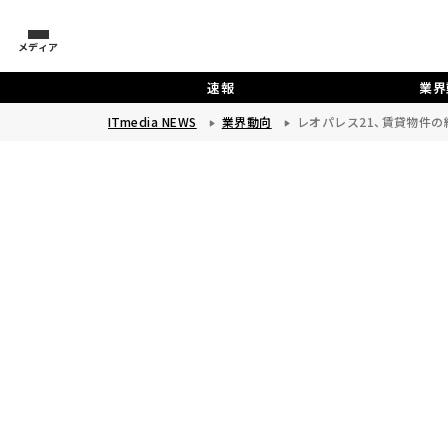
メディア
速報
業界
ITmedia NEWS
業界動向
レオパレス21、賃貸物件