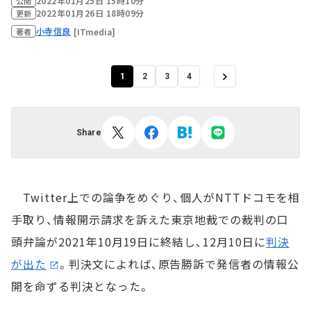
2022年01月25日 15時10分
公開
2022年01月26日 18時09分
更新
小寺信良
[ITmedia]
著者
1
2
3
4
Share
Twitter上での論争をめぐり、個人がNTTドコモを相
手取り、情報開示請求を訴えた東京地裁での裁判の口
頭弁論が2021年10月19日に終結し、12月10日に
判決
が出た
。判決文によれば、原告勝訴で発信者の情報公
開を命ずる判決となった。