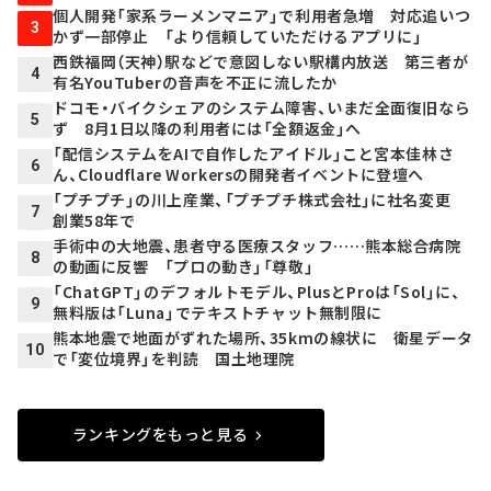
個人開発「家系ラーメンマニア」で利用者急増 対応追いつ
3
かず一部停止 「より信頼していただけるアプリに」
西鉄福岡（天神）駅などで意図しない駅構内放送 第三者が
4
有名YouTuberの音声を不正に流したか
ドコモ・バイクシェアのシステム障害、いまだ全面復旧なら
5
ず 8月1日以降の利用者には「全額返金」へ
「配信システムをAIで自作したアイドル」こと宮本佳林さ
6
ん、Cloudflare Workersの開発者イベントに登壇へ
「プチプチ」の川上産業、「プチプチ株式会社」に社名変更
7
創業58年で
手術中の大地震、患者守る医療スタッフ……熊本総合病院
8
の動画に反響 「プロの動き」「尊敬」
「ChatGPT」のデフォルトモデル、PlusとProは「Sol」に、
9
無料版は「Luna」でテキストチャット無制限に
熊本地震で地面がずれた場所、35kmの線状に 衛星データ
10
で「変位境界」を判読 国土地理院
ランキングをもっと見る