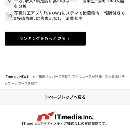
一方、収入・満足度が高いのは…… 医学生・医師1000人超
9
を分析
写真加工アプリ「SNOW」にステマで措置命令 報酬付きで
10
X投稿依頼、広告表示なし 消費者庁
ランキングをもっと見る
ITmedia NEWS
“箱形メタバース空間”、ブイキューブが開発 少人数向けテ
レワークブースを転用
ページトップへ戻る
ITmediaはアイティメディア株式会社の登録商標です。