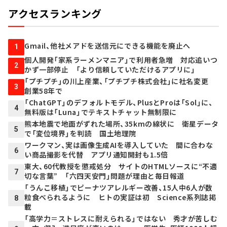
アクセスランキング
Gmail、他社メアドを送信元にできる機能を廃止へ
1
個人開発「家系ラーメンマニア」で利用者急増 対応追いつ
2
かず一部停止 「より信頼していただけるアプリに」
「プチプチ」の川上産業、「プチプチ株式会社」に社名変更
3
創業58年で
「ChatGPT」のデフォルトモデル、PlusとProは「Sol」に、
4
無料版は「Luna」でテキストチャット無制限に
熊本地震で地面がずれた場所、35kmの線状に 衛星データ
5
で「変位境界」を判読 国土地理院
ワークマン、実は画像生成AIを導入していた 間に合わな
6
い商品撮影を代替 アプリ通知開封も1.5倍
東大、60代教授を懲戒処分 サイトのHTMLソースに“不適
7
切な言葉” 「六四天安門」問題が理由と毎日報道
「うんこ移植」でピーナツアレルギー改善、15人中6人が数
粒食べられるように ヒトの実証は初 Science系列誌掲
8
載
「高学力＝ストレスに耐えられる」ではない 秀才が苦しむ