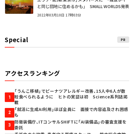
と同じ団地に住めるかも」 SMALL WORLDS発表
2022年03月10日 17時03分
Special
PR
アクセスランキング
「うんこ移植」でピーナツアレルギー改善、15人中6人が数
粒食べられるように ヒトの実証は初 Science系列誌掲
1
載
「就活に生成AI利用」ほぼ全員に 面接で内容追及され困惑
2
も
防衛装備庁、ITコンサルSHIFTに「AI装備品」の審査支援を
3
委託