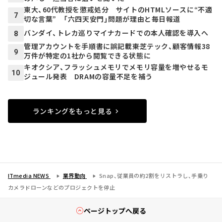
東大、60代教授を懲戒処分 サイトのHTMLソースに“不適
7
切な言葉” 「六四天安門」問題が理由と毎日報道
バンダイ、トレカ巡りマイナカードでの本人確認を導入へ
8
管理アカウントを手順書に誤記載――東芝テック、顧客情報38
9
万件が特定の1社から閲覧できる状態に
キオクシア、フラッシュメモリでメモリ容量を増やせるモ
10
ジュール発表 DRAMの容量不足を補う
ランキングをもっと見る
ITmedia NEWS
業界動向
Snap、従業員の約2割をリストラし、手乗り
カメラドローンなどのプロジェクトを停止
ページトップへ戻る