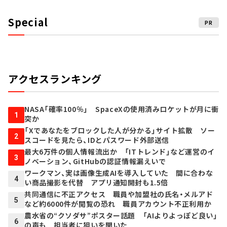
Special
PR
アクセスランキング
NASA「確率100％」 SpaceXの使用済みロケットが月に衝
1
突か
「Xであなたをブロックした人が分かる」サイト拡散 ソー
2
スコードを見たら、IDとパスワード外部送信
最大6万件の個人情報流出か 「ITトレンド」など運営のイ
3
ノベーション、GitHubの認証情報漏えいで
ワークマン、実は画像生成AIを導入していた 間に合わな
4
い商品撮影を代替 アプリ通知開封も1.5倍
共同通信に不正アクセス 職員や加盟社の氏名・メルアド
5
など約6000件が閲覧の恐れ 職員アカウント不正利用か
農水省の“クソダサ”ポスター話題 「AIよりよっぽど良い」
6
の声も 担当者に狙いを聞いた