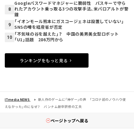
Googleパスワードマネジャーに脆弱性 パスキーで守ら
れたアカウント乗っ取る3つの攻撃手法、米パロアルトが警
8
鐘
「イオンモール熊本にガスコージェネは設置していない」
9
SNSの噂を経産省が否定
「不気味の谷を越えた」？ 中国の美男美女型ロボット
10
「U1」話題 286万円から
ランキングをもっと見る
ITmedia NEWS
新人作のゲームに「神ゲー」の声 「コロナ前のノウハウ使
えなかった」のになぜ？ バンナム新卒研修の工夫
ページトップへ戻る