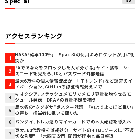
Special
PR
アクセスランキング
NASA「確率100％」 SpaceXの使用済みロケットが月に衝
1
突か
「Xであなたをブロックした人が分かる」サイト拡散 ソー
2
スコードを見たら、IDとパスワード外部送信
最大6万件の個人情報流出か 「ITトレンド」など運営のイ
3
ノベーション、GitHubの認証情報漏えいで
キオクシア、フラッシュメモリでメモリ容量を増やせるモ
4
ジュール発表 DRAMの容量不足を補う
農水省の“クソダサ”ポスター話題 「AIよりよっぽど良い」
5
の声も 担当者に狙いを聞いた
バンダイ、トレカ巡りマイナカードでの本人確認を導入へ
6
東大、60代教授を懲戒処分 サイトのHTMLソースに“不適
7
切な言葉” 「六四天安門」問題が理由と毎日報道