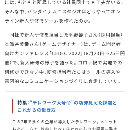
には、もともと所属している社員同士でも工夫がいる。
そんな中、バンダイナムコスタジオはどうやってオン
ライン新人研修でゲームを作れたのか。
同社で新人研修を担当した平野響子さん（採用担当）
と澁谷美幸さん（ゲームデザイナー）は、ゲーム開発者
向けカンファレンス「CEDEC 2022」（8月23日～25日開
催）で、新人研修の様子を語った。コロナ禍で実地での
研修ができない中、研修担当者たちはツールの導入や
意図的なコミュニケーションづくりに奔走していた。
特集：
“テレワーク大号令”の功罪見えた課題と
これからの働き方
この2年で多くの企業が導入したテレワーク。メリット
もある一方で、以前に比べて失われたものや課題も浮き