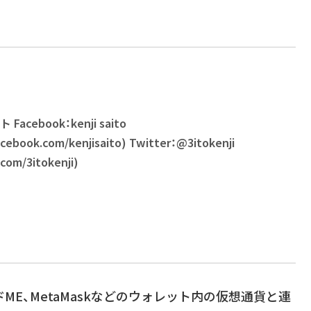
cebook：kenji saito
cebook.com/kenjisaito) Twitter：@3itokenji
.com/3itokenji)
ME、MetaMaskなどのウォレット内の仮想通貨と連