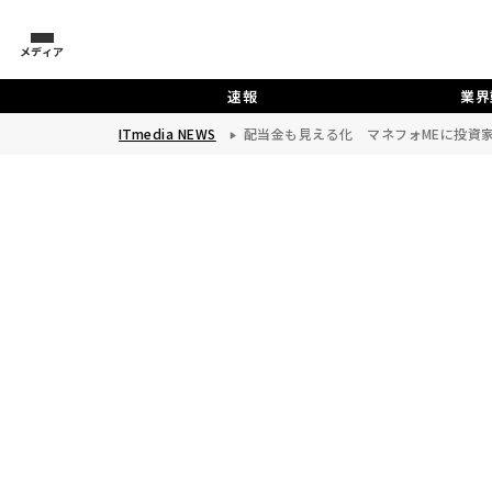
メディア
速報
業界
ITmedia NEWS
配当金も見える化 マネフォMEに投資