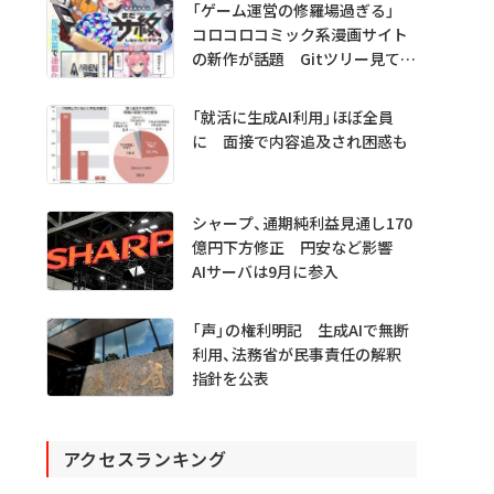
「ゲーム運営の修羅場過ぎる」
コロコロコミック系漫画サイト
の新作が話題 Gitツリー見てガ
チャ不具合の犯人探し
「就活に生成AI利用」ほぼ全員
に 面接で内容追及され困惑も
シャープ、通期純利益見通し170
億円下方修正 円安など影響
AIサーバは9月に参入
「声」の権利明記 生成AIで無断
利用、法務省が民事責任の解釈
指針を公表
アクセスランキング