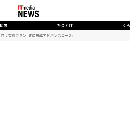
動向
社会とIT
く
家向け有料プラン「資産形成アドバンスコース」