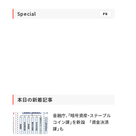
Special
PR
本日の新着記事
金融庁、「暗号資産・ステーブル
コイン課」を新設 「資金決済
課」も