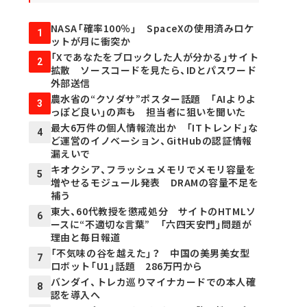
NASA「確率100％」 SpaceXの使用済みロケ
1
ットが月に衝突か
「Xであなたをブロックした人が分かる」サイト
2
拡散 ソースコードを見たら、IDとパスワード
外部送信
農水省の“クソダサ”ポスター話題 「AIよりよ
3
っぽど良い」の声も 担当者に狙いを聞いた
最大6万件の個人情報流出か 「ITトレンド」な
4
ど運営のイノベーション、GitHubの認証情報
漏えいで
キオクシア、フラッシュメモリでメモリ容量を
5
増やせるモジュール発表 DRAMの容量不足を
補う
東大、60代教授を懲戒処分 サイトのHTMLソ
6
ースに“不適切な言葉” 「六四天安門」問題が
理由と毎日報道
「不気味の谷を越えた」？ 中国の美男美女型
7
ロボット「U1」話題 286万円から
バンダイ、トレカ巡りマイナカードでの本人確
8
認を導入へ