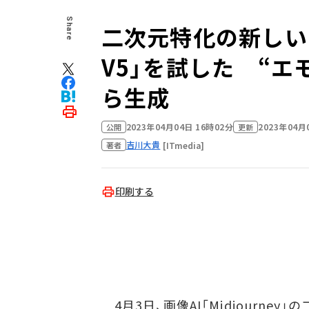
Share
二次元特化の新しいイラス
V5」を試した “エ
ら生成
2023年04月04日 16時02分
2023年04月
公開
更新
吉川大貴
[ITmedia]
著者
印刷する
4月3日、画像AI「Midjourney」