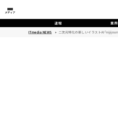
メディア
速報
業界
ITmedia NEWS
二次元特化の新しいイラストAI「nijijo