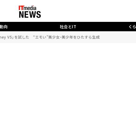
動向
社会とIT
く
urney V5」を試した “エモい”美少女・美少年をひたすら生成