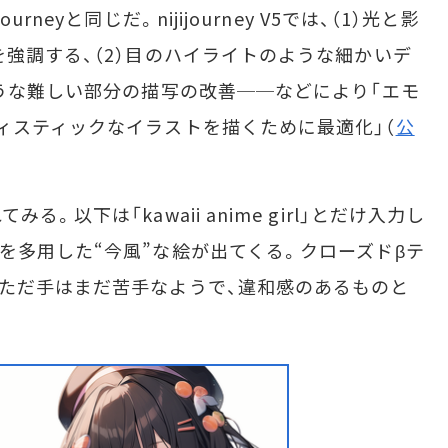
neyと同じだ。nijijourney V5では、（1）光と影
を強調する、（2）目のハイライトのような細かいデ
ような難しい部分の描写の改善──などにより「エモ
ィスティックなイラストを描くために最適化」（
公
以下は「kawaii anime girl」とだけ入力し
を多用した“今風”な絵が出てくる。クローズドβテ
ただ手はまだ苦手なようで、違和感のあるものと