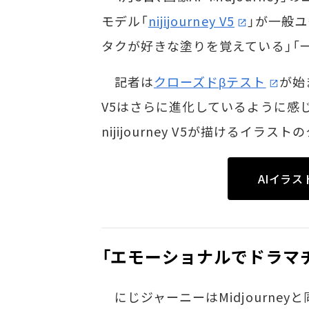
モデル「
nijijourney V5
」が一般ユ
タクが好きな塗りを覚えている」「
記者は
クローズドβテスト
が始
V5はさらに進化しているように感
nijijourney V5が描けるイ
AIイラ
「エモーショナルでドラマチ
にじジャーニーはMidjourney