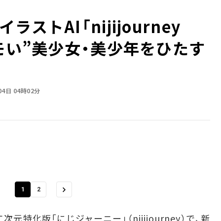
トAI「nijijourney
モい”美少女・美少年をひたす
04日 04時02分
1
2
の二次元特化版「にじジャーニー」（nijijourney）で、新