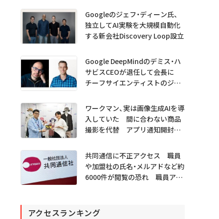
Googleのジェフ・ディーン氏、
独立してAI実験を大規模自動化
する新会社Discovery Loop設立
Google DeepMindのデミス・ハ
サビスCEOが退任して会長に
チーフサイエンティストのジェ
フ・ディーン氏は独立へ
ワークマン、実は画像生成AIを導
入していた 間に合わない商品
撮影を代替 アプリ通知開封も
1.5倍
共同通信に不正アクセス 職員
や加盟社の氏名・メルアドなど約
6000件が閲覧の恐れ 職員アカ
ウント不正利用か
アクセスランキング