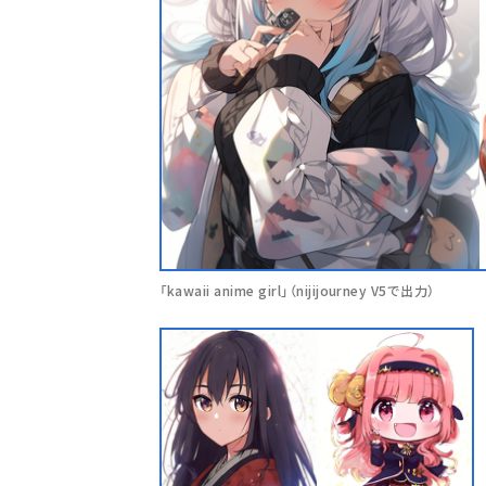
「kawaii anime girl」（nijijourney V5で出力）