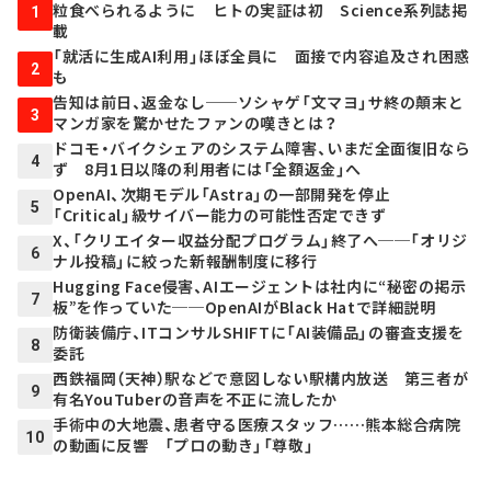
粒食べられるように ヒトの実証は初 Science系列誌掲
1
載
「就活に生成AI利用」ほぼ全員に 面接で内容追及され困惑
2
も
告知は前日、返金なし──ソシャゲ「文マヨ」サ終の顛末と
3
マンガ家を驚かせたファンの嘆きとは？
ドコモ・バイクシェアのシステム障害、いまだ全面復旧なら
4
ず 8月1日以降の利用者には「全額返金」へ
OpenAI、次期モデル「Astra」の一部開発を停止
5
「Critical」級サイバー能力の可能性否定できず
X、「クリエイター収益分配プログラム」終了へ──「オリジ
6
ナル投稿」に絞った新報酬制度に移行
Hugging Face侵害、AIエージェントは社内に“秘密の掲示
7
板”を作っていた──OpenAIがBlack Hatで詳細説明
防衛装備庁、ITコンサルSHIFTに「AI装備品」の審査支援を
8
委託
西鉄福岡（天神）駅などで意図しない駅構内放送 第三者が
9
有名YouTuberの音声を不正に流したか
手術中の大地震、患者守る医療スタッフ……熊本総合病院
10
の動画に反響 「プロの動き」「尊敬」