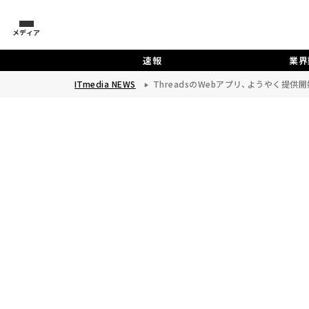
メディア
速報
業界
ITmedia NEWS
ThreadsのWebアプリ、ようやく提