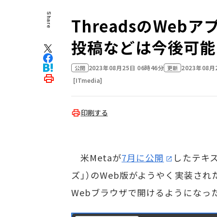
Share
ThreadsのWe
投稿などは今後可能
2023年08月25日 06時46分
2023年08月
公開
更新
[ITmedia]
印刷する
米Metaが
7月に公開
したテキス
ズ」）のWeb版がようやく実装され
Webブラウザで開けるようになっ