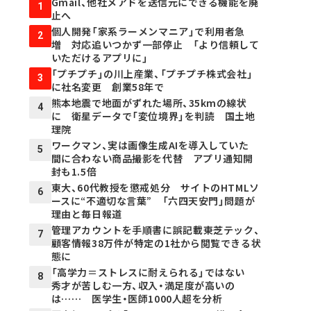
Gmail、他社メアドを送信元にできる機能を廃
1
止へ
個人開発「家系ラーメンマニア」で利用者急
2
増 対応追いつかず一部停止 「より信頼して
いただけるアプリに」
「プチプチ」の川上産業、「プチプチ株式会社」
3
に社名変更 創業58年で
熊本地震で地面がずれた場所、35kmの線状
4
に 衛星データで「変位境界」を判読 国土地
理院
ワークマン、実は画像生成AIを導入していた
5
間に合わない商品撮影を代替 アプリ通知開
封も1.5倍
東大、60代教授を懲戒処分 サイトのHTMLソ
6
ースに“不適切な言葉” 「六四天安門」問題が
理由と毎日報道
管理アカウントを手順書に誤記載――東芝テック、
7
顧客情報38万件が特定の1社から閲覧できる状
態に
「高学力＝ストレスに耐えられる」ではない
8
秀才が苦しむ一方、収入・満足度が高いの
は…… 医学生・医師1000人超を分析