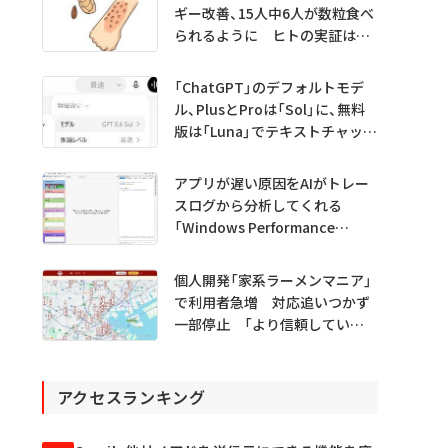
ギー改善、15人中6人が数粒食べ
られるように ヒトの実証は
初 Science系列誌掲載
「ChatGPT」のデフォルトモデ
ル、PlusとProは「Sol」に、無料
版は「Luna」でテキストチャット
無制限に
アプリが遅い原因をAIがトレー
スログから分析してくれる
「Windows Performance
Analyzer MCP」 Microsoftが
プレビュー公開
個人開発「家系ラーメンマニア」
で利用者急増 対応追いつかず
一部停止 「より信頼していた
だけるアプリに」
アクセスランキング