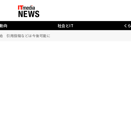
動向
社会とIT
く
供開始 引用投稿などは今後可能に