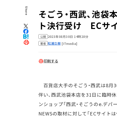
Share
そごう・西武、池袋
ト決行受け ECサ
2023年08月30日 14時28分
公開
松浦立樹
[ITmedia]
著者
印刷する
百貨店大手のそごう・西武は8月3
伴い、西武池袋本店を31日に臨時
ンショップ「西武・そごうのe.デパー
NEWSの取材に対して「ECサイト