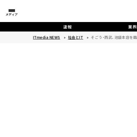
メディア
速報
業界
ITmedia NEWS
社会とIT
そごう・西武、池袋本店を