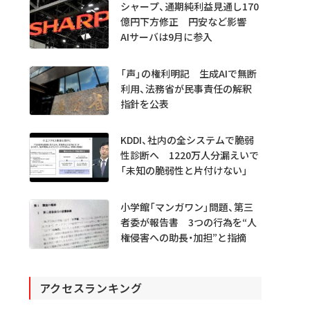
シャープ、通期純利益見通し170
億円下方修正 円安など影響
AIサーバは9月に参入
「声」の権利明記 生成AIで無断
利用、法務省が民事責任の解釈
指針を公表
KDDI、社内の全システムで脆弱
性診断へ 1220万人分漏えいで
「未知の脆弱性と片付けない」
小学館「マンガワン」問題、第三
者委が報告書 3つの行為を“人
権侵害への助長・加担”と指摘
アクセスランキング