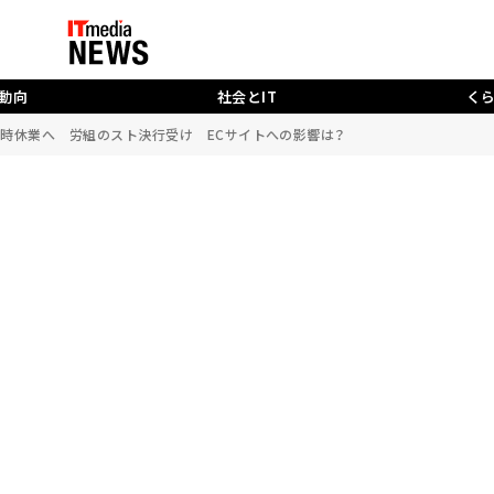
動向
社会とIT
く
臨時休業へ 労組のスト決行受け ECサイトへの影響は？