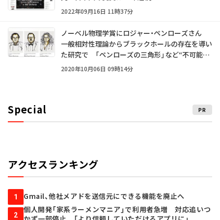
2022年09月16日 11時37分
ノーベル物理学賞にロジャー・ペンローズさん
一般相対性理論からブラックホールの存在を導い
た研究で 「ペンローズの三角形」など“不可能立
体”でも有名
2020年10月06日 09時14分
Special
PR
アクセスランキング
Gmail、他社メアドを送信元にできる機能を廃止へ
1
個人開発「家系ラーメンマニア」で利用者急増 対応追いつ
2
かず一部停止 「より信頼していただけるアプリに」