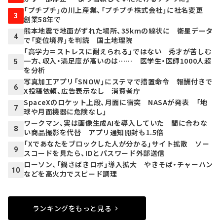
「プチプチ」の川上産業、「プチプチ株式会社」に社名変更
3
創業58年で
熊本地震で地面がずれた場所、35kmの線状に 衛星データ
4
で「変位境界」を判読 国土地理院
「高学力＝ストレスに耐えられる」ではない 秀才が苦しむ
一方、収入・満足度が高いのは…… 医学生・医師1000人超
5
を分析
写真加工アプリ「SNOW」にステマで措置命令 報酬付きで
6
X投稿依頼、広告表示なし 消費者庁
SpaceXのロケット上段、月面に衝突 NASAが発表 「地
7
球や月面機器に危険なし」
ワークマン、実は画像生成AIを導入していた 間に合わな
8
い商品撮影を代替 アプリ通知開封も1.5倍
「Xであなたをブロックした人が分かる」サイト拡散 ソー
9
スコードを見たら、IDとパスワード外部送信
ローソン、「鍋さばきロボ」導入拡大 やきそば・チャーハン
10
などを高火力でスピード調理
ランキングをもっと見る