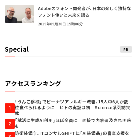
Adobeのフォント開発者が、日本の楽しく独特な
フォント使いと未来を語る
2019年09月30日 15時06分
Special
PR
アクセスランキング
「うんこ移植」でピーナツアレルギー改善、15人中6人が数
粒食べられるように ヒトの実証は初 Science系列誌掲
1
載
「就活に生成AI利用」ほぼ全員に 面接で内容追及され困惑
2
も
防衛装備庁、ITコンサルSHIFTに「AI装備品」の審査支援を
3