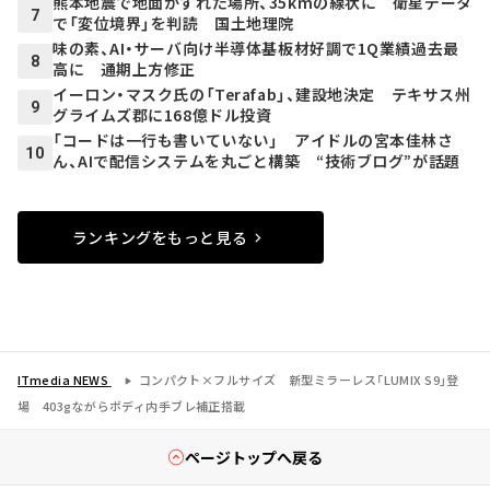
熊本地震で地面がずれた場所、35kmの線状に 衛星データ
7
で「変位境界」を判読 国土地理院
味の素、AI・サーバ向け半導体基板材好調で1Q業績過去最
8
高に 通期上方修正
イーロン・マスク氏の「Terafab」、建設地決定 テキサス州
9
グライムズ郡に168億ドル投資
「コードは一行も書いていない」 アイドルの宮本佳林さ
10
ん、AIで配信システムを丸ごと構築 “技術ブログ”が話題
ランキングをもっと見る
ITmedia NEWS
コンパクト×フルサイズ 新型ミラーレス「LUMIX S9」登
場 403gながらボディ内手ブレ補正搭載
ページトップへ戻る