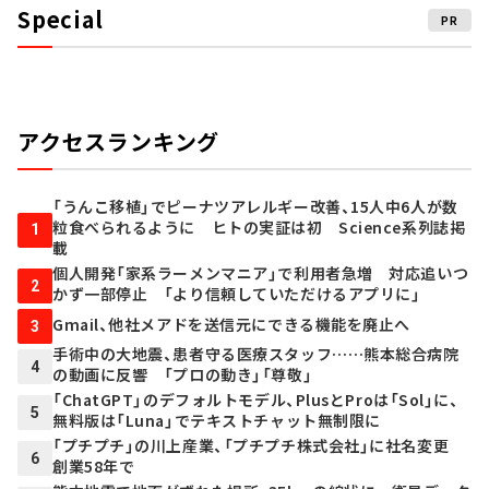
Special
PR
アクセスランキング
「うんこ移植」でピーナツアレルギー改善、15人中6人が数
粒食べられるように ヒトの実証は初 Science系列誌掲
1
載
個人開発「家系ラーメンマニア」で利用者急増 対応追いつ
2
かず一部停止 「より信頼していただけるアプリに」
Gmail、他社メアドを送信元にできる機能を廃止へ
3
手術中の大地震、患者守る医療スタッフ……熊本総合病院
4
の動画に反響 「プロの動き」「尊敬」
「ChatGPT」のデフォルトモデル、PlusとProは「Sol」に、
5
無料版は「Luna」でテキストチャット無制限に
「プチプチ」の川上産業、「プチプチ株式会社」に社名変更
6
創業58年で