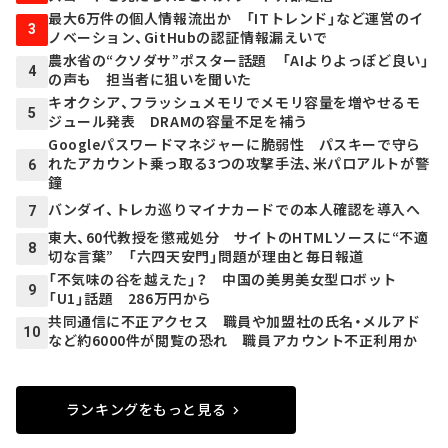
最大6万件の個人情報流出か 「ITトレンド」など運営のイ
3
ノベーション、GitHubの認証情報漏えいで
農水省の“クソダサ”ポスター話題 「AIよりよっぽど良い」
4
の声も 担当者に狙いを聞いた
キオクシア、フラッシュメモリでメモリ容量を増やせるモ
5
ジュール発表 DRAMの容量不足を補う
Googleパスワードマネジャーに脆弱性 パスキーで守ら
れたアカウント乗っ取る3つの攻撃手法、米パロアルトが警
6
鐘
バンダイ、トレカ巡りマイナカードでの本人確認を導入へ
7
東大、60代教授を懲戒処分 サイトのHTMLソースに“不適
8
切な言葉” 「六四天安門」問題が理由と毎日報道
「不気味の谷を越えた」？ 中国の美男美女型ロボット
9
「U1」話題 286万円から
共同通信に不正アクセス 職員や加盟社の氏名・メルアド
10
など約6000件が閲覧の恐れ 職員アカウント不正利用か
ランキングをもっと見る