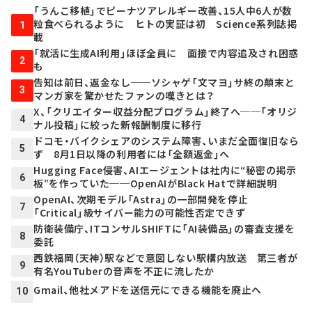
「うんこ移植」でピーナツアレルギー改善、15人中6人が数
粒食べられるように ヒトの実証は初 Science系列誌掲
1
載
「就活に生成AI利用」ほぼ全員に 面接で内容追及され困惑
2
も
告知は前日、返金なし──ソシャゲ「文マヨ」サ終の顛末と
3
マンガ家を驚かせたファンの嘆きとは？
X、「クリエイター収益分配プログラム」終了へ──「オリジ
4
ナル投稿」に絞った新報酬制度に移行
ドコモ・バイクシェアのシステム障害、いまだ全面復旧なら
5
ず 8月1日以降の利用者には「全額返金」へ
Hugging Face侵害、AIエージェントは社内に“秘密の掲示
6
板”を作っていた──OpenAIがBlack Hatで詳細説明
OpenAI、次期モデル「Astra」の一部開発を停止
7
「Critical」級サイバー能力の可能性否定できず
防衛装備庁、ITコンサルSHIFTに「AI装備品」の審査支援を
8
委託
西鉄福岡（天神）駅などで意図しない駅構内放送 第三者が
9
有名YouTuberの音声を不正に流したか
Gmail、他社メアドを送信元にできる機能を廃止へ
10