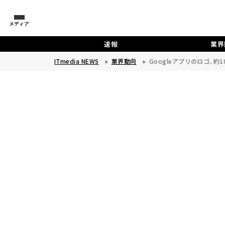
メディア
速報
業界
ITmedia NEWS
業界動向
Googleアプリのロゴ、約