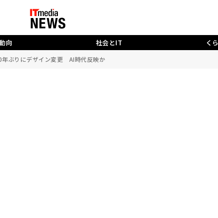
動向
社会とIT
く
10年ぶりにデザイン変更 AI時代反映か