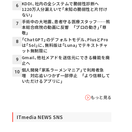
KDDI、社内の全システムで脆弱性診断へ
6
1220万人分漏えいで「未知の脆弱性と片付け
ない」
手術中の大地震、患者守る医療スタッフ……熊
7
本総合病院の動画に反響 「プロの動き」「尊
敬」
「ChatGPT」のデフォルトモデル、PlusとPro
8
は「Sol」に、無料版は「Luna」でテキストチャ
ット無制限に
Gmail、他社メアドを送信元にできる機能を廃
9
止へ
個人開発「家系ラーメンマニア」で利用者急
10
増 対応追いつかず一部停止 「より信頼して
いただけるアプリに」
もっと見る
ITmedia NEWS SNS