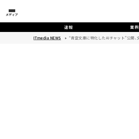
メディア
速報
業界
ITmedia NEWS
“青空文庫に特化したAIチャット”公開