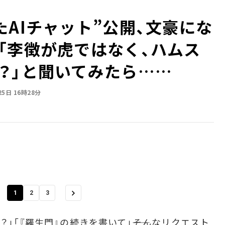
たAIチャット”公開、文豪にな
「李徴が虎ではなく、ハムス
？」と聞いてみたら……
25日 16時28分
1
2
3
」「『羅生門』の続きを書いて」――そんなリクエスト