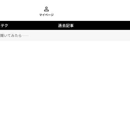
マイページ
らテク
過去記事
と聞いてみたら……