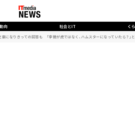
動向
社会とIT
く
、文豪になりきっての回答も 「李徴が虎ではなく、ハムスターになっていたら？」