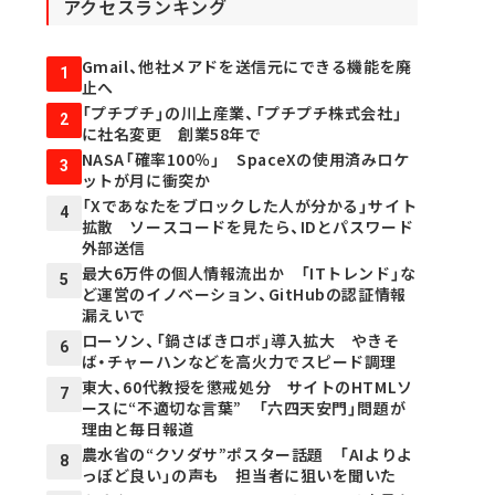
アクセスランキング
Gmail、他社メアドを送信元にできる機能を廃
1
止へ
「プチプチ」の川上産業、「プチプチ株式会社」
2
に社名変更 創業58年で
NASA「確率100％」 SpaceXの使用済みロケ
3
ットが月に衝突か
「Xであなたをブロックした人が分かる」サイト
4
拡散 ソースコードを見たら、IDとパスワード
外部送信
最大6万件の個人情報流出か 「ITトレンド」な
5
ど運営のイノベーション、GitHubの認証情報
漏えいで
ローソン、「鍋さばきロボ」導入拡大 やきそ
6
ば・チャーハンなどを高火力でスピード調理
東大、60代教授を懲戒処分 サイトのHTMLソ
7
ースに“不適切な言葉” 「六四天安門」問題が
理由と毎日報道
農水省の“クソダサ”ポスター話題 「AIよりよ
8
っぽど良い」の声も 担当者に狙いを聞いた