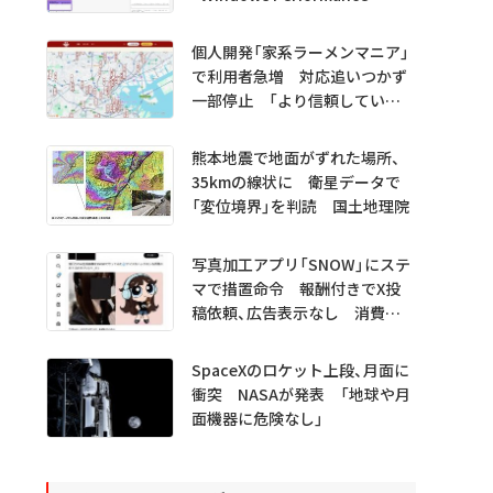
Analyzer MCP」 Microsoftが
プレビュー公開
個人開発「家系ラーメンマニア」
で利用者急増 対応追いつかず
一部停止 「より信頼していた
だけるアプリに」
熊本地震で地面がずれた場所、
35kmの線状に 衛星データで
「変位境界」を判読 国土地理院
写真加工アプリ「SNOW」にステ
マで措置命令 報酬付きでX投
稿依頼、広告表示なし 消費者
庁
SpaceXのロケット上段、月面に
衝突 NASAが発表 「地球や月
面機器に危険なし」