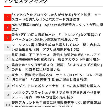
アクセスランキング
「Xであなたをブロックした人が分かる」サイト拡散 ソー
1
スコードを見たら、IDとパスワード外部送信
NASA「確率100％」 SpaceXの使用済みロケットが月に衝
2
突か
最大6万件の個人情報流出か 「ITトレンド」など運営のイ
3
ノベーション、GitHubの認証情報漏えいで
ワークマン、実は画像生成AIを導入していた 間に合わな
4
い商品撮影を代替 アプリ通知開封も1.5倍
共同通信に不正アクセス 職員や加盟社の氏名・メルアド
5
など約6000件が閲覧の恐れ 職員アカウント不正利用か
農水省の“クソダサ”ポスター話題 「AIよりよっぽど良い」
6
の声も 担当者に狙いを聞いた
東大、60代教授を懲戒処分 サイトのHTMLソースに“不適
7
切な言葉” 「六四天安門」問題が理由と毎日報道
バンダイ、トレカ巡りマイナカードでの本人確認を導入へ
8
キオクシア、フラッシュメモリでメモリ容量を増やせるモ
9
ジュール発表 DRAMの容量不足を補う
管理アカウントを手順書に誤記載――東芝テック、顧客情報38
10
万件が特定の1社から閲覧できる状態に