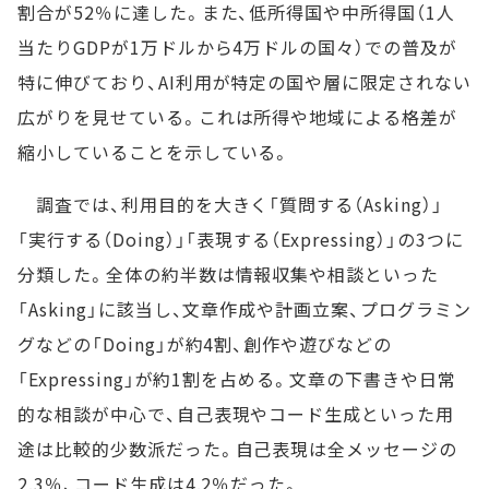
割合が52％に達した。また、低所得国や中所得国（1人
当たりGDPが1万ドルから4万ドルの国々）での普及が
特に伸びており、AI利用が特定の国や層に限定されない
広がりを見せている。これは所得や地域による格差が
縮小していることを示している。
調査では、利用目的を大きく「質問する（Asking）」
「実行する（Doing）」「表現する（Expressing）」の3つに
分類した。全体の約半数は情報収集や相談といった
「Asking」に該当し、文章作成や計画立案、プログラミン
グなどの「Doing」が約4割、創作や遊びなどの
「Expressing」が約1割を占める。文章の下書きや日常
的な相談が中心で、自己表現やコード生成といった用
途は比較的少数派だった。自己表現は全メッセージの
2.3％、コード生成は4.2％だった。