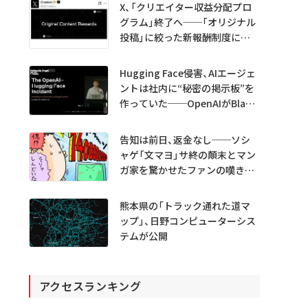
X、「クリエイター収益分配プロ
グラム」終了へ──「オリジナル
投稿」に絞った新報酬制度に移
行
Hugging Face侵害、AIエージェ
ントは社内に“秘密の掲示板”を
作っていた──OpenAIがBlack
Hatで詳細説明
告知は前日、返金なし──ソシ
ャゲ「文マヨ」サ終の顛末とマン
ガ家を驚かせたファンの嘆きと
は？
熊本県の「トラック通れた道マ
ップ」、日野コンピューターシス
テムが公開
アクセスランキング