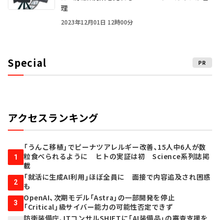
理
2023年12月01日 12時00分
Special
PR
アクセスランキング
「うんこ移植」でピーナツアレルギー改善、15人中6人が数
粒食べられるように ヒトの実証は初 Science系列誌掲
1
載
「就活に生成AI利用」ほぼ全員に 面接で内容追及され困惑
2
も
OpenAI、次期モデル「Astra」の一部開発を停止
3
「Critical」級サイバー能力の可能性否定できず
防衛装備庁、ITコンサルSHIFTに「AI装備品」の審査支援を