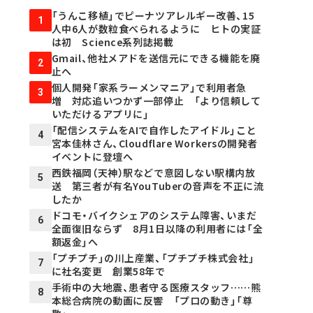
「うんこ移植」でピーナツアレルギー改善、15
1
人中6人が数粒食べられるように ヒトの実証
は初 Science系列誌掲載
Gmail、他社メアドを送信元にできる機能を廃
2
止へ
個人開発「家系ラーメンマニア」で利用者急
3
増 対応追いつかず一部停止 「より信頼して
いただけるアプリに」
「配信システムをAIで自作したアイドル」こと
4
宮本佳林さん、Cloudflare Workersの開発者
イベントに登壇へ
西鉄福岡（天神）駅などで意図しない駅構内放
5
送 第三者が有名YouTuberの音声を不正に流
したか
ドコモ・バイクシェアのシステム障害、いまだ
6
全面復旧ならず 8月1日以降の利用者には「全
額返金」へ
「プチプチ」の川上産業、「プチプチ株式会社」
7
に社名変更 創業58年で
手術中の大地震、患者守る医療スタッフ……熊
8
本総合病院の動画に反響 「プロの動き」「尊