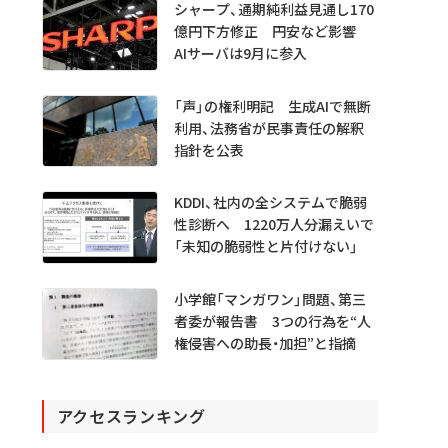
シャープ、通期純利益見通し170
億円下方修正 円安など影響
AIサーバは9月に参入
「声」の権利明記 生成AIで無断
利用、法務省が民事責任の解釈
指針を公表
KDDI、社内の全システムで脆弱
性診断へ 1220万人分漏えいで
「未知の脆弱性と片付けない」
小学館「マンガワン」問題、第三
者委が報告書 3つの行為を“人
権侵害への助長・加担”と指摘
アクセスランキング