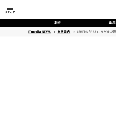
メディア
速報
業界
ITmedia NEWS
業界動向
6年目の「PS5」、まだま