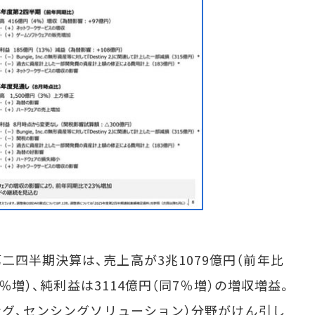
四半期決算は、売上高が3兆1079億円（前年比
0％増）、純利益は3114億円（同7％増）の増収増益。
ング、センシングソリューション）分野がけん引し