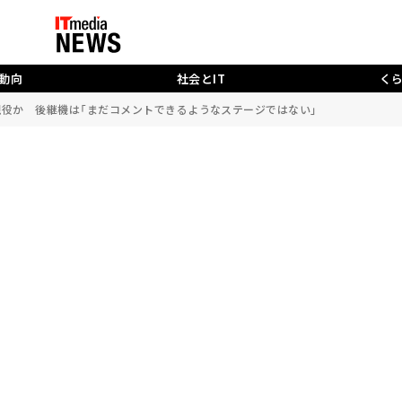
動向
社会とIT
く
だ現役か 後継機は「まだコメントできるようなステージではない」