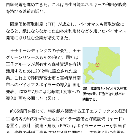
自家発電を進めてきた。これは再生可能エネルギーの利用が脚光
を浴びる以前の話だ。
固定価格買取制度（FIT）が成立し、バイオマスも買取対象に
なると、紙にならなかった山林未利用材などを用いたバイオマス
発電に取り組む企業が増えてきた。
王子ホールディングスの子会社、王子
グリーンリソースもその1例だ。同社は
王子グループが所有する森林資源を有効
活用するために2012年に設立された企
業。これまで静岡県富士市と宮崎県日南
市へのバイオマスボイラーの導入計画を
図1 江別市とバイオマス発電
発表、2013年7月には北海道江別市への
所の位置。江別市は札幌市に
導入計画を公開した（図1）。
隣接する。
約85億円を投じて、特殊紙を製造する王子エフテックスの江別
2
工場構内の約2万m
の土地にボイラー設備と貯蔵設備（ヤード）
を置く。設計・調達・建設（EPC）はボイラーメーカーが担当す
る。建物の基礎工事を2014年4月に開始し、2015年7月に売電を