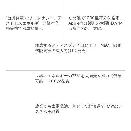
“台風発電”のチャレナジー、ア
ため池で1000世帯分を発電、
ストモスエネルギーと資本業
Apple向け製造の太陽HDが14
務提携で風車拡販へ
カ所目の水上太陽...
離席するとディスプレイ自動オフ NEC、節電
機能充実の法人向けPC発売
世界のエネルギーの77％を太陽光や風力で供給
可能、IPCCが発表
農業でも太陽電池、京セラが北海道で1MWのシ
ステムを設置