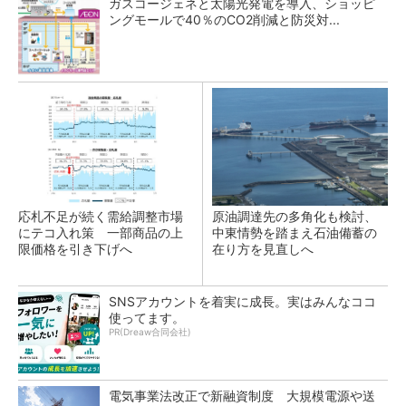
ガスコージェネと太陽光発電を導入、ショッピ
ングモールで40％のCO2削減と防災対...
応札不足が続く需給調整市場
原油調達先の多角化も検討、
にテコ入れ策 一部商品の上
中東情勢を踏まえ石油備蓄の
限価格を引き下げへ
在り方を見直しへ
SNSアカウントを着実に成長。実はみんなココ
使ってます。
PR(Dreaw合同会社)
電気事業法改正で新融資制度 大規模電源や送