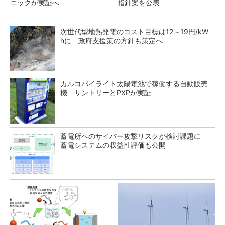
ニックが実証へ
指針案を公表
次世代型地熱発電のコスト目標は12～19円/kW
hに 政府支援策の方針も策定へ
カルコパイライト太陽電池で稼働する自動販売
機 サントリーとPXPが実証
蓄電所へのサイバー攻撃リスクが検討課題に
蓄電システムの収益性評価も公開