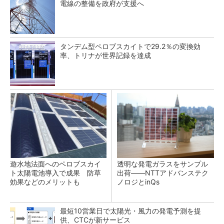
電線の整備を政府が支援へ
タンデム型ペロブスカイトで29.2％の変換効
率、トリナが世界記録を達成
遊水地法面へのペロブスカイ
透明な発電ガラスをサンプル
ト太陽電池導入で成果 防草
出荷――NTTアドバンステク
効果などのメリットも
ノロジとinQs
最短10営業日で太陽光・風力の発電予測を提
供、CTCが新サービス