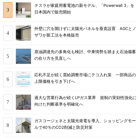
テスラが家庭用蓄電池の新モデル、「Powerwall 3」を
日本国内で販売開始
外壁に穴を開けずに太陽光パネルを垂直設置 AGCとノ
ザワが新工法を本格販売
原油調達先の多角化も検討、中東情勢を踏まえ石油備蓄
の在り方を見直しへ
応札不足が続く需給調整市場にテコ入れ策 一部商品の
上限価格を引き下げへ
過大な営業行為が続くLPガス業界 規制の実効性強化に
向けた判断基準を明確化へ
ガスコージェネと太陽光発電を導入、ショッピングモー
ルで40％のCO2削減と防災対策