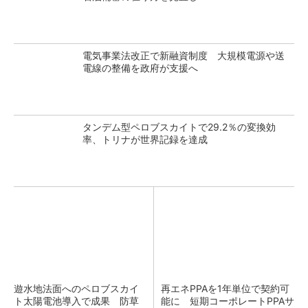
電気事業法改正で新融資制度 大規模電源や送
電線の整備を政府が支援へ
タンデム型ペロブスカイトで29.2％の変換効
率、トリナが世界記録を達成
遊水地法面へのペロブスカイ
再エネPPAを1年単位で契約可
ト太陽電池導入で成果 防草
能に 短期コーポレートPPAサ