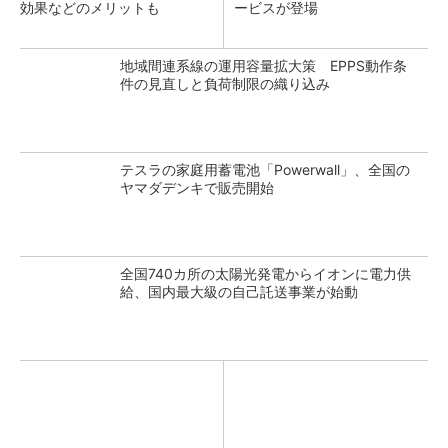
効果などのメリットも
ービスが登場
地域間連系線の運用容量拡大策 EPPS動作条
件の見直しと負荷制限の織り込み
テスラの家庭用蓄電池「Powerwall」、全国の
ヤマダデンキで販売開始
全国740カ所の太陽光発電からイオンに電力供
給、国内最大級の自己託送事業が始動