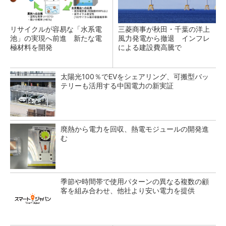
リサイクルが容易な「水系電
三菱商事が秋田・千葉の洋上
池」の実現へ前進 新たな電
風力発電から撤退 インフレ
極材料を開発
による建設費高騰で
太陽光100％でEVをシェアリング、可搬型バッ
テリーも活用する中国電力の新実証
廃熱から電力を回収、熱電モジュールの開発進
む
季節や時間帯で使用パターンの異なる複数の顧
客を組み合わせ、他社より安い電力を提供