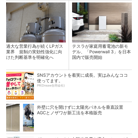
過大な営業行為が続くLPガス
テスラが家庭用蓄電池の新モ
業界 規制の実効性強化に向
デル、「Powerwall 3」を日本
けた判断基準を明確化へ
国内で販売開始
SNSアカウントを着実に成長。実はみんなココ
使ってます。
PR(Dreaw合同会社)
外壁に穴を開けずに太陽光パネルを垂直設置
AGCとノザワが新工法を本格販売