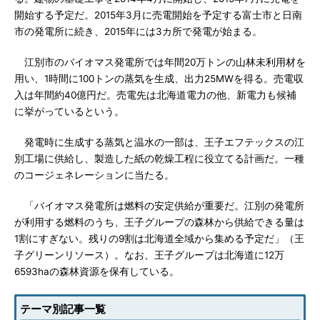
開始する予定だ。2015年3月に売電開始を予定する富士市と日南
市の発電所に続き、2015年には3カ所で発電が始まる。
江別市のバイオマス発電所では年間20万トンの山林未利用材を
用い、1時間に100トンの蒸気を生成、出力25MWを得る。売電収
入は年間約40億円だ。売電先は北海道電力の他、新電力も候補
に挙がっているという。
発電時に生成する蒸気と温水の一部は、王子エフテックスの江
別工場に供給し、製造した紙の乾燥工程に役立てる計画だ。一種
のコージェネレーションに当たる。
「バイオマス発電所は燃料の安定供給が重要だ。江別の発電所
が利用する燃料のうち、王子グループの森林から供給できる量は
1割にすぎない。残りの9割は北海道全域から集める予定だ」（王
子グリーンリソース）。なお、王子グループは北海道に12万
6593haの森林資源を保有している。
テーマ別記事一覧