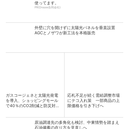
使ってます。
PR(Dreaw合同会社)
外壁に穴を開けずに太陽光パネルを垂直設置
AGCとノザワが新工法を本格販売
ガスコージェネと太陽光発電
応札不足が続く需給調整市場
を導入、ショッピングモール
にテコ入れ策 一部商品の上
で40％のCO2削減と防災対...
限価格を引き下げへ
原油調達先の多角化も検討、中東情勢を踏まえ
石油備蓄の在り方を見直しへ