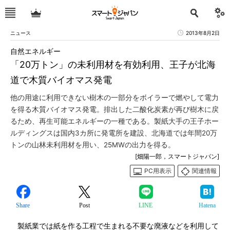
ニュース
2013年8月2日
自然エネルギー
「20万トン」の未利用材を有効利用、王子が北海
道で木質バイオマス発電
他の用途に利用できない樹木の一部分をボイラーで燃やして電力
を得る木質バイオマス発電。排出した二酸化炭素が再び樹木に戻
るため、再生可能エネルギーの一種である。製紙大手の王子ホー
ルディングスは国内3カ所に発電所を建設、北海道では年間20万
トンの山林未利用材を用い、25MWの出力を得る。
[畑陽一郎，スマートジャパン]
PC用表示
関連情報
Share
Post
LINE
Hatena
製紙業では紙を作る工程で生まれる不要な廃液などを利用して