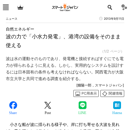
ニュース
2013年9月11日
自然エネルギー
波の力で「小水力発電」、港湾の設備をそのまま
使える
（1/2 ページ）
波は水の運動そのものであり、発電機と接続すればすぐにでも電
力が得られるように見える。しかし、実用的なシステムを設計す
るには日本固有の条件も考えなければならない。関西電力が大阪
市立大学と共同で進める調査を紹介する。
[畑陽一郎，スマートジャパン]
PC用表示
関連情報
Share
Post
LINE
Hatena
小さな船が波に揺られる様子や、岸に打ち寄せる大波を見れ