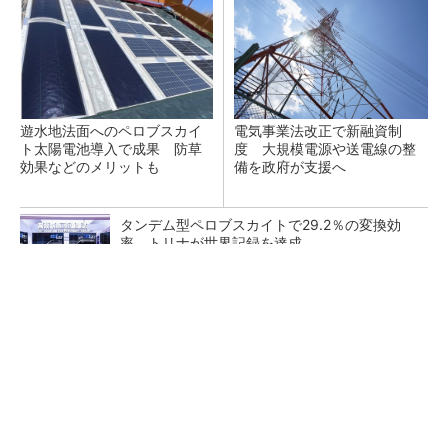
遊水地法面へのペロブスカイ
電気事業法改正で新融資制
ト太陽電池導入で成果 防草
度 大規模電源や送電線の整
効果などのメリットも
備を政府が支援へ
タンデム型ペロブスカイトで29.2％の変換効
率、トリナが世界記録を達成
応札不足が続く需給調整市場にテコ入れ策 一
部商品の上限価格を引き下げへ
過大な営業行為が続くLPガス業界 規制の実効