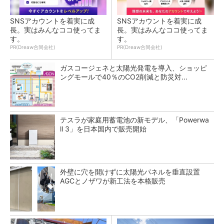
SNSアカウントを着実に成
SNSアカウントを着実に成
長。実はみんなココ使ってま
長。実はみんなココ使ってま
す。
す。
PR(Dreaw合同会社)
PR(Dreaw合同会社)
ガスコージェネと太陽光発電を導入、ショッピ
ングモールで40％のCO2削減と防災対...
テスラが家庭用蓄電池の新モデル、「Powerwa
ll 3」を日本国内で販売開始
外壁に穴を開けずに太陽光パネルを垂直設置
AGCとノザワが新工法を本格販売