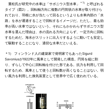
＊1）
重松氏が研究中の水車は「サボニウス型水車」
と呼ばれる
タイプ（図2）。回転軸方向に複数の円筒状の水車が取り付けら
れており、羽根に水が当たって回るというよりも水車内部の「水
路」を水が通過することで回転するイメージだ。ただし、最も効
率が高い水車ではないという。それにもかかわらずサボニウス型
水車を選んだ理由は、水の流れる方向によらず、一定方向に回転
するためだ。海水がスリットに出入りするように動いても安定し
て駆動することになり、適切な水車だといえる。
＊1） フィンランド人の建築家で発明家でもあったSigurd
Savoniusが1922年に風車として開発した構造。円筒を縦に割
り、ずらして中心に回転軸を付けた形である。抗力を利用して回
転するため、風車として使うと回転数が高くなることはない。弱
い風力を利用した換気装置として世界中で広く使われている。