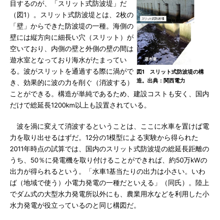
目するのが、「スリット式防波堤」だ
（図1）。スリット式防波堤とは、2枚の
「壁」からできた防波堤の一種。海側の
壁には縦方向に細長い穴（スリット）が
空いており、内側の壁と外側の壁の間は
遊水室となっており海水がたまってい
る。波がスリットを通過する際に渦がで
図1 スリット式防波堤の構
造。出典：関西電力
き、効果的に波の力を削ぐ（消波する）
ことができる。構造が単純であるため、建設コストも安く、国内
だけで総延長1200km以上も設置されている。
波を渦に変えて消波するということは、ここに水車を置けば電
力を取り出せるはずだ。12分の1模型による実験から得られた
2011年時点の試算では、国内のスリット式防波堤の総延長距離の
うち、50％に発電機を取り付けることができれば、約50万kWの
出力が得られるという。「水車1基当たりの出力は小さい。いわ
ば（地域で使う）小電力発電の一種だといえる」（同氏）。陸上
でダム式の大型水力発電所以外にも、農業用水などを利用した小
水力発電が役立っているのと同じ構図だ。