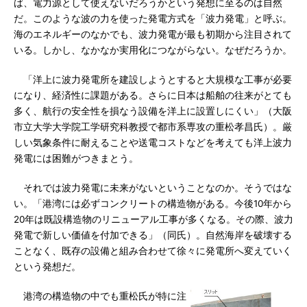
ば、電力源として使えないだろうかという発想に至るのは自然
だ。このような波の力を使った発電方式を「波力発電」と呼ぶ。
海のエネルギーのなかでも、波力発電が最も初期から注目されて
いる。しかし、なかなか実用化につながらない。なぜだろうか。
「洋上に波力発電所を建設しようとすると大規模な工事が必要
になり、経済性に課題がある。さらに日本は船舶の往来がとても
多く、航行の安全性を損なう設備を洋上に設置しにくい」（大阪
市立大学大学院工学研究科教授で都市系専攻の重松孝昌氏）。厳
しい気象条件に耐えることや送電コストなどを考えても洋上波力
発電には困難がつきまとう。
それでは波力発電に未来がないということなのか。そうではな
い。「港湾には必ずコンクリートの構造物がある。今後10年から
20年は既設構造物のリニューアル工事が多くなる。その際、波力
発電で新しい価値を付加できる」（同氏）。自然海岸を破壊する
ことなく、既存の設備と組み合わせて徐々に発電所へ変えていく
という発想だ。
港湾の構造物の中でも重松氏が特に注