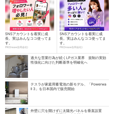
SNSアカウントを着実に成
SNSアカウントを着実に成
長。実はみんなココ使ってま
長。実はみんなココ使ってま
す。
す。
PR(Dreaw合同会社)
PR(Dreaw合同会社)
過大な営業行為が続くLPガス業界 規制の実効
性強化に向けた判断基準を明確化へ
テスラが家庭用蓄電池の新モデル、「Powerwa
ll 3」を日本国内で販売開始
外壁に穴を開けずに太陽光パネルを垂直設置