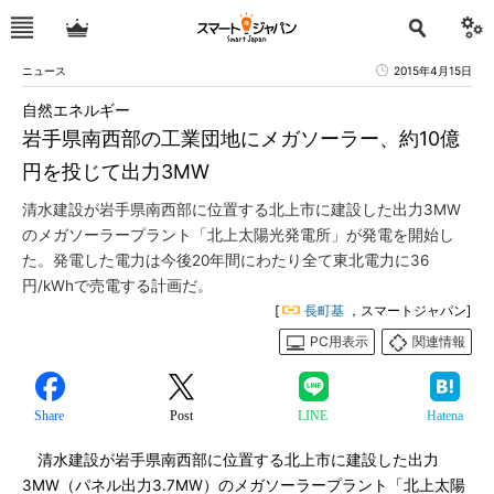
ニュース
2015年4月15日
自然エネルギー
岩手県南西部の工業団地にメガソーラー、約10億
円を投じて出力3MW
清水建設が岩手県南西部に位置する北上市に建設した出力3MW
のメガソーラープラント「北上太陽光発電所」が発電を開始し
た。発電した電力は今後20年間にわたり全て東北電力に36
円/kWhで売電する計画だ。
[
長町基
，スマートジャパン]
PC用表示
関連情報
Share
Post
LINE
Hatena
清水建設が岩手県南西部に位置する北上市に建設した出力
3MW（パネル出力3.7MW）のメガソーラープラント「北上太陽