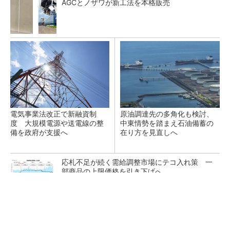
AGCとノザワが新工法を本格販売
電気事業法改正で新融資制
原油調達先の多角化も検討、
度 大規模電源や送電線の整
中東情勢を踏まえ石油備蓄の
備を政府が支援へ
在り方を見直しへ
応札不足が続く需給調整市場にテコ入れ策 一
部商品の上限価格を引き下げへ
ガスコージェネと太陽光発電を導入、ショッピ
ングモールで40％のCO2削減と防災対...