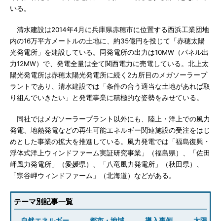
いる。
清水建設は2014年4月に兵庫県赤穂市に位置する西浜工業団地
内の16万平方メートルの土地に、約35億円を投じて「赤穂太陽
光発電所」を建設している。同発電所の出力は10MW（パネル出
力12MW）で、発電全量は全て関西電力に売電している。北上太
陽光発電所は赤穂太陽光発電所に続く2カ所目のメガソーラープ
ラントであり、清水建設では「条件の合う適当な土地があれば取
り組んでいきたい」と発電事業に積極的な姿勢をみせている。
同社ではメガソーラープラント以外にも、陸上・洋上での風力
発電、地熱発電などの再生可能エネルギー関連施設の受注をはじ
めとした事業の拡大を推進している。風力発電では「福島復興・
浮体式洋上ウィンドファーム実証研究事業」（福島県）、「佐田
岬風力発電所」（愛媛県）、「八竜風力発電所」（秋田県）、
「宗谷岬ウィンドファーム」（北海道）などがある。
テーマ別記事一覧
自然エネルギー
都市・地域
導入事例
太陽