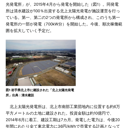
光発電所」が、2015年4月から発電を開始した（図1）。同発電
所は清水建設が100％出資する北上太陽光発電が施設運営を行っ
ている。第一、第二の2つの発電所から構成され、このうち第一
発電所の一部が発電（700kW分）を開始した。今後、順次稼働範
囲を拡大していく予定だ。
図1 岩手県北上市に建設された「北上太陽光発電
所」出典：清水建設
北上太陽光発電所は、北上市南部工業団地内に位置する約6万
平方メートルの土地に建設された。投資金額は約10億円で、
2014年6月に着工、建設工期は7カ月。発電した電力は、今後20
年間にわたり全て東北電力に36円/kWhで売電する計画となって