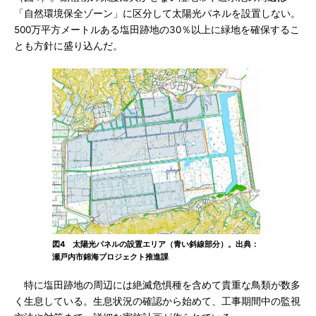
「自然環境保全ゾーン」に区分して太陽光パネルを設置しない。
500万平方メートルある塩田跡地の30％以上に緑地を確保するこ
とも方針に盛り込んだ。
図4 太陽光パネルの設置エリア（青い斜線部分）。出典：
瀬戸内市錦海プロジェクト推進課
特に塩田跡地の周辺には絶滅危惧種を含めて貴重な鳥類が数多
く生息している。生息状況の確認から始めて、工事期間中の監視