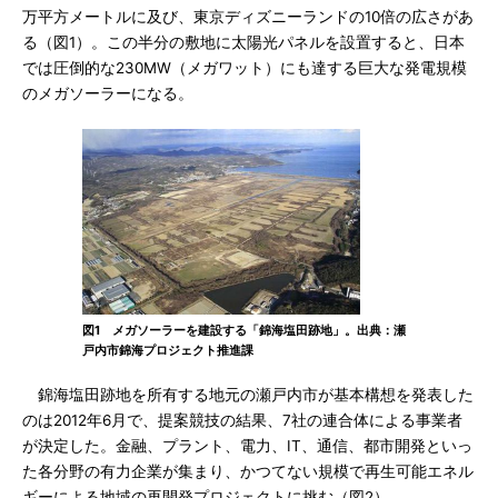
万平方メートルに及び、東京ディズニーランドの10倍の広さがあ
る（図1）。この半分の敷地に太陽光パネルを設置すると、日本
では圧倒的な230MW（メガワット）にも達する巨大な発電規模
のメガソーラーになる。
図1 メガソーラーを建設する「錦海塩田跡地」。出典：瀬
戸内市錦海プロジェクト推進課
錦海塩田跡地を所有する地元の瀬戸内市が基本構想を発表した
のは2012年6月で、提案競技の結果、7社の連合体による事業者
が決定した。金融、プラント、電力、IT、通信、都市開発といっ
た各分野の有力企業が集まり、かつてない規模で再生可能エネル
ギーによる地域の再開発プロジェクトに挑む（図2）。