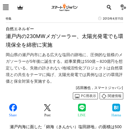
特集
2013年4月11日
自然エネルギー
瀬戸内の230MWメガソーラー、太陽光発電でも環
境保全を綿密に実施
岡山県の瀬戸内市にある広大な塩田の跡地に、圧倒的な規模のメ
ガソーラーが5年後に誕生する。総事業費は550億～820億円を想
定している。失敗の許されない地域活性化プロジェクトは自然環
境との共生をテーマに掲げ、太陽光発電では異例なほどの環境評
価と保全対策を実施する。
[石田雅也，スマートジャパン]
PC用表示
関連情報
Share
Post
LINE
Hatena
瀬戸内海に面した「錦海（きんかい）塩田跡地」の面積は500