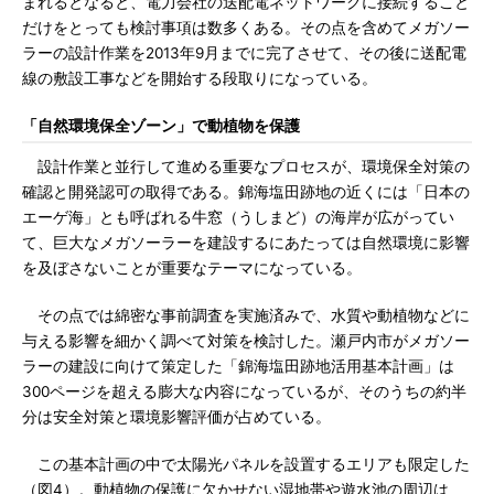
まれるとなると、電力会社の送配電ネットワークに接続すること
だけをとっても検討事項は数多くある。その点を含めてメガソー
ラーの設計作業を2013年9月までに完了させて、その後に送配電
線の敷設工事などを開始する段取りになっている。
「自然環境保全ゾーン」で動植物を保護
設計作業と並行して進める重要なプロセスが、環境保全対策の
確認と開発認可の取得である。錦海塩田跡地の近くには「日本の
エーゲ海」とも呼ばれる牛窓（うしまど）の海岸が広がってい
て、巨大なメガソーラーを建設するにあたっては自然環境に影響
を及ぼさないことが重要なテーマになっている。
その点では綿密な事前調査を実施済みで、水質や動植物などに
与える影響を細かく調べて対策を検討した。瀬戸内市がメガソー
ラーの建設に向けて策定した「錦海塩田跡地活用基本計画」は
300ページを超える膨大な内容になっているが、そのうちの約半
分は安全対策と環境影響評価が占めている。
この基本計画の中で太陽光パネルを設置するエリアも限定した
（図4）。動植物の保護に欠かせない湿地帯や遊水池の周辺は